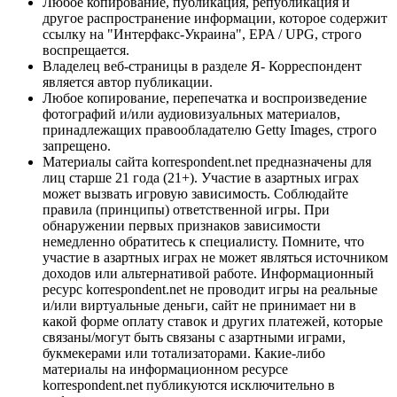
Любое копирование, публикация, републикация и
другое распространение информации, которое содержит
ссылку на "Интерфакс-Украина", EPA / UPG, строго
воспрещается.
Владелец веб-страницы в разделе Я- Корреспондент
является автор публикации.
Любое копирование, перепечатка и воспроизведение
фотографий и/или аудиовизуальных материалов,
принадлежащих правообладателю Getty Images, строго
запрещено.
Материалы сайта korrespondent.net предназначены для
лиц старше 21 года (21+). Участие в азартных играх
может вызвать игровую зависимость. Соблюдайте
правила (принципы) ответственной игры. При
обнаружении первых признаков зависимости
немедленно обратитесь к специалисту. Помните, что
участие в азартных играх не может являться источником
доходов или альтернативой работе. Информационный
ресурс korrespondent.net не проводит игры на реальные
и/или виртуальные деньги, сайт не принимает ни в
какой форме оплату ставок и других платежей, которые
связаны/могут быть связаны с азартными играми,
букмекерами или тотализаторами. Какие-либо
материалы на информационном ресурсе
korrespondent.net публикуются исключительно в