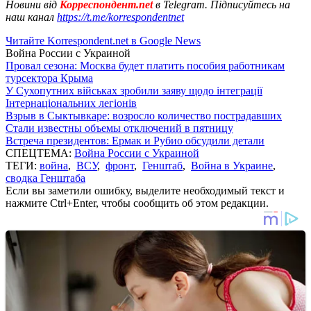
Новини від
Корреспондент.net
в Telegram. Підписуйтесь на
наш канал
https://t.me/korrespondentnet
Читайте Korrespondent.net в Google News
Война России с Украиной
Провал сезона: Москва будет платить пособия работникам
турсектора Крыма
У Сухопутних військах зробили заяву щодо інтеграції
Інтернаціональних легіонів
Взрыв в Сыктывкаре: возросло количество пострадавших
Стали известны объемы отключений в пятницу
Встреча президентов: Ермак и Рубио обсудили детали
СПЕЦТЕМА:
Война России с Украиной
ТЕГИ:
война
,
ВСУ
,
фронт
,
Генштаб
,
Война в Украине
,
сводка Генштаба
Если вы заметили ошибку, выделите необходимый текст и
нажмите Ctrl+Enter, чтобы сообщить об этом редакции.