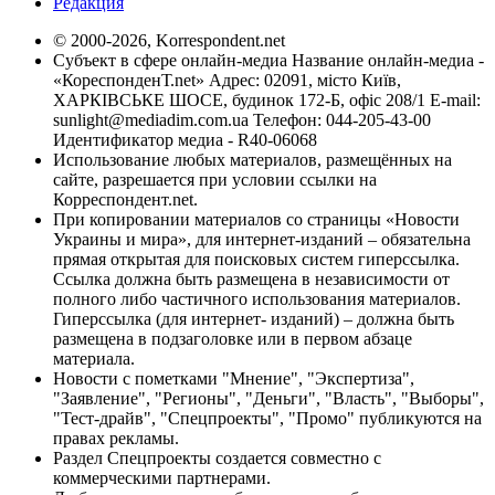
Редакция
© 2000-2026, Korrespondent.net
Субъект в сфере онлайн-медиа Название онлайн-медиа -
«КореспонденТ.net» Адрес: 02091, місто Київ,
ХАРКІВСЬКЕ ШОСЕ, будинок 172-Б, офіс 208/1 E-mail:
sunlight@mediadim.com.ua
Телефон: 044-205-43-00
Идентификатор медиа - R40-06068
Использование любых материалов, размещённых на
сайте, разрешается при условии ссылки на
Корреспондент.net.
При копировании материалов со страницы «Новости
Украины и мира», для интернет-изданий – обязательна
прямая открытая для поисковых систем гиперссылка.
Ссылка должна быть размещена в независимости от
полного либо частичного использования материалов.
Гиперссылка (для интернет- изданий) – должна быть
размещена в подзаголовке или в первом абзаце
материала.
Новости с пометками "Мнение", "Экспертиза",
"Заявление", "Регионы", "Деньги", "Власть", "Выборы",
"Тест-драйв", "Спецпроекты", "Промо" публикуются на
правах рекламы.
Раздел Спецпроекты создается совместно с
коммерческими партнерами.