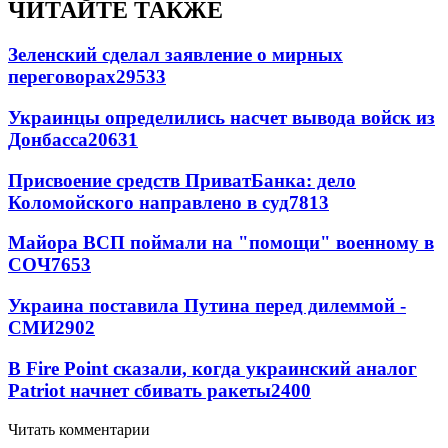
ЧИТАЙТЕ ТАКЖЕ
Зеленский сделал заявление о мирных
переговорах
29533
Украинцы определились насчет вывода войск из
Донбасса
20631
Присвоение средств ПриватБанка: дело
Коломойского направлено в суд
7813
Майора ВСП поймали на "помощи" военному в
СОЧ
7653
Украина поставила Путина перед дилеммой -
СМИ
2902
В Fire Point сказали, когда украинский аналог
Patriot начнет сбивать ракеты
2400
Читать комментарии