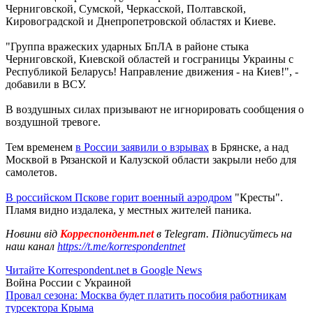
Черниговской, Сумской, Черкасской, Полтавской,
Кировоградской и Днепропетровской областях и Киеве.
"Группа вражеских ударных БпЛА в районе стыка
Черниговской, Киевской областей и госграницы Украины с
Республикой Беларусь! Направление движения - на Киев!", -
добавили в ВСУ.
В воздушных силах призывают не игнорировать сообщения о
воздушной тревоге.
Тем временем
в России заявили о взрывах
в Брянске, а над
Москвой в Рязанской и Калузской области закрыли небо для
самолетов.
В российском Пскове горит военный аэродром
"Кресты".
Пламя видно издалека, у местных жителей паника.
Новини від
Корреспондент.net
в Telegram. Підписуйтесь на
наш канал
https://t.me/korrespondentnet
Читайте Korrespondent.net в Google News
Война России с Украиной
Провал сезона: Москва будет платить пособия работникам
турсектора Крыма