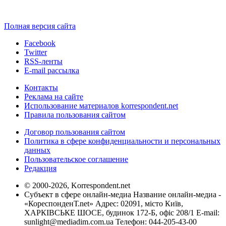
Полная версия сайта
Facebook
Twitter
RSS-ленты
E-mail рассылка
Контакты
Реклама на сайте
Использование материалов korrespondent.net
Правила пользования сайтом
Договор пользования сайтом
Политика в сфере конфиденциальности и персональных
данных
Пользовательское соглашение
Редакция
© 2000-2026, Korrespondent.net
Субъект в сфере онлайн-медиа Название онлайн-медиа -
«КореспонденТ.net» Адрес: 02091, місто Київ,
ХАРКІВСЬКЕ ШОСЕ, будинок 172-Б, офіс 208/1 E-mail:
sunlight@mediadim.com.ua
Телефон: 044-205-43-00