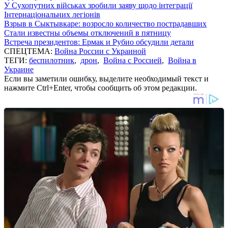
У Сухопутних військах зробили заяву щодо інтеграції
Інтернаціональних легіонів
Взрыв в Сыктывкаре: возросло количество пострадавших
Стали известны объемы отключений в пятницу
Встреча президентов: Ермак и Рубио обсудили детали
СПЕЦТЕМА:
Война России с Украиной
ТЕГИ:
беспилотник
,
дрон
,
Война с Россией
,
Война в
Украине
Если вы заметили ошибку, выделите необходимый текст и
нажмите Ctrl+Enter, чтобы сообщить об этом редакции.