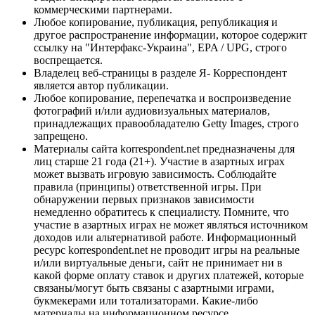
коммерческими партнерами.
Любое копирование, публикация, републикация и
другое распространение информации, которое содержит
ссылку на "Интерфакс-Украина", EPA / UPG, строго
воспрещается.
Владелец веб-страницы в разделе Я- Корреспондент
является автор публикации.
Любое копирование, перепечатка и воспроизведение
фотографий и/или аудиовизуальных материалов,
принадлежащих правообладателю Getty Images, строго
запрещено.
Материалы сайта korrespondent.net предназначены для
лиц старше 21 года (21+). Участие в азартных играх
может вызвать игровую зависимость. Соблюдайте
правила (принципы) ответственной игры. При
обнаружении первых признаков зависимости
немедленно обратитесь к специалисту. Помните, что
участие в азартных играх не может являться источником
доходов или альтернативой работе. Информационный
ресурс korrespondent.net не проводит игры на реальные
и/или виртуальные деньги, сайт не принимает ни в
какой форме оплату ставок и других платежей, которые
связаны/могут быть связаны с азартными играми,
букмекерами или тотализаторами. Какие-либо
материалы на информационном ресурсе