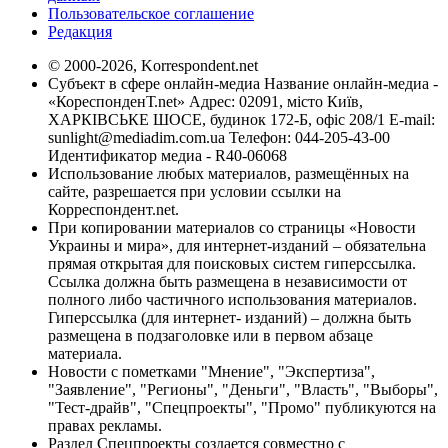
Пользовательское соглашение
Редакция
© 2000-2026, Korrespondent.net
Субъект в сфере онлайн-медиа Название онлайн-медиа -
«КореспонденТ.net» Адрес: 02091, місто Київ,
ХАРКІВСЬКЕ ШОСЕ, будинок 172-Б, офіс 208/1 E-mail:
sunlight@mediadim.com.ua
Телефон: 044-205-43-00
Идентификатор медиа - R40-06068
Использование любых материалов, размещённых на
сайте, разрешается при условии ссылки на
Корреспондент.net.
При копировании материалов со страницы «Новости
Украины и мира», для интернет-изданий – обязательна
прямая открытая для поисковых систем гиперссылка.
Ссылка должна быть размещена в независимости от
полного либо частичного использования материалов.
Гиперссылка (для интернет- изданий) – должна быть
размещена в подзаголовке или в первом абзаце
материала.
Новости с пометками "Мнение", "Экспертиза",
"Заявление", "Регионы", "Деньги", "Власть", "Выборы",
"Тест-драйв", "Спецпроекты", "Промо" публикуются на
правах рекламы.
Раздел Спецпроекты создается совместно с