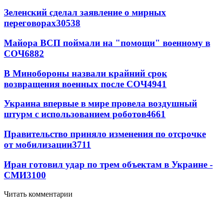
Зеленский сделал заявление о мирных
переговорах
30538
Майора ВСП поймали на "помощи" военному в
СОЧ
6882
В Минобороны назвали крайний срок
возвращения военных после СОЧ
4941
Украина впервые в мире провела воздушный
штурм с использованием роботов
4661
Правительство приняло изменения по отсрочке
от мобилизации
3711
Иран готовил удар по трем объектам в Украине -
СМИ
3100
Читать комментарии