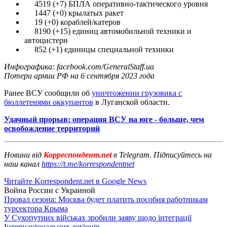
4519 (+7) БПЛА оперативно-тактического уровня
1447 (+0) крылатых ракет
19 (+0) кораблей/катеров
8190 (+15) единиц автомобильной техники и
автоцистерн
852 (+1) единицы специальной техники
Инфографика: facebook.com/GeneralStaff.ua
Потери армии РФ на 6 сентября 2023 года
Ранее ВСУ сообщили об
уничтожении грузовика с
бюллетенями оккупантов
в Луганской области.
Удачный прорыв: операция ВСУ на юге - больше, чем
освобождение территорий
Новини від
Корреспондент.net
в Telegram. Підписуйтесь на
наш канал
https://t.me/korrespondentnet
Читайте Korrespondent.net в Google News
Война России с Украиной
Провал сезона: Москва будет платить пособия работникам
турсектора Крыма
У Сухопутних військах зробили заяву щодо інтеграції
Інтернаціональних легіонів