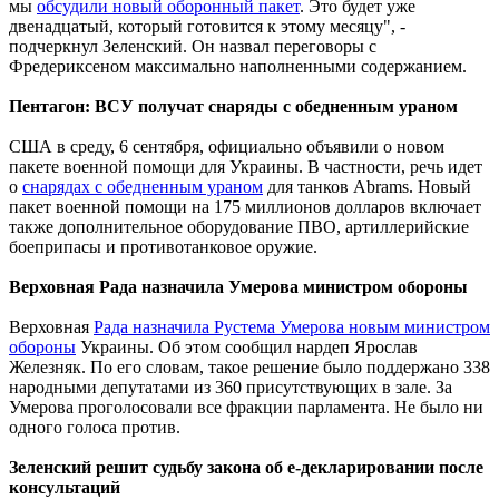
мы
обсудили новый оборонный пакет
. Это будет уже
двенадцатый, который готовится к этому месяцу", -
подчеркнул Зеленский. Он назвал переговоры с
Фредериксеном максимально наполненными содержанием.
Пентагон: ВСУ получат снаряды с обедненным ураном
США в среду, 6 сентября, официально объявили о новом
пакете военной помощи для Украины. В частности, речь идет
о
снарядах с обедненным ураном
для танков Abrams. Новый
пакет военной помощи на 175 миллионов долларов включает
также дополнительное оборудование ПВО, артиллерийские
боеприпасы и противотанковое оружие.
Верховная Рада назначила Умерова министром обороны
Верховная
Рада назначила Рустема Умерова новым министром
обороны
Украины. Об этом сообщил нардеп Ярослав
Железняк. По его словам, такое решение было поддержано 338
народными депутатами из 360 присутствующих в зале. За
Умерова проголосовали все фракции парламента. Не было ни
одного голоса против.
Зеленский решит судьбу закона об е-декларировании после
консультаций