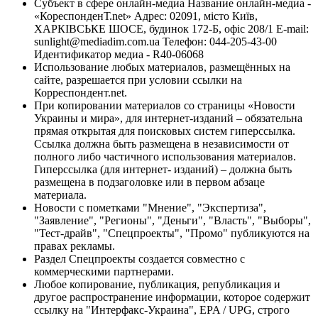
Субъект в сфере онлайн-медиа Название онлайн-медиа -
«КореспонденТ.net» Адрес: 02091, місто Київ,
ХАРКІВСЬКЕ ШОСЕ, будинок 172-Б, офіс 208/1 E-mail:
sunlight@mediadim.com.ua
Телефон: 044-205-43-00
Идентификатор медиа - R40-06068
Использование любых материалов, размещённых на
сайте, разрешается при условии ссылки на
Корреспондент.net.
При копировании материалов со страницы «Новости
Украины и мира», для интернет-изданий – обязательна
прямая открытая для поисковых систем гиперссылка.
Ссылка должна быть размещена в независимости от
полного либо частичного использования материалов.
Гиперссылка (для интернет- изданий) – должна быть
размещена в подзаголовке или в первом абзаце
материала.
Новости с пометками "Мнение", "Экспертиза",
"Заявление", "Регионы", "Деньги", "Власть", "Выборы",
"Тест-драйв", "Спецпроекты", "Промо" публикуются на
правах рекламы.
Раздел Спецпроекты создается совместно с
коммерческими партнерами.
Любое копирование, публикация, републикация и
другое распространение информации, которое содержит
ссылку на "Интерфакс-Украина", EPA / UPG, строго