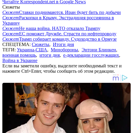
Читайте Korrespondent.net в Google News
Сюжеты
Сюжет
Ставки поднимаются. Иран будет бить по добычи
Сюжет
Раскопки в Крыму. Экстрадиция россиянина в
Украину
Сюжет
Не наша война. НАТО отказало Трампу
Сюжет
ЕС поможет Дружбе. Страсти по нефтепроводу
Сюжет
Трамп собирает команду. Судоходство в Ормузе
СПЕЦТЕМА:
Сюжеты
,
Итоги дня
ТЕГИ:
Украина-США
,
Минобороны
,
Энтони Блинкен
,
военная помощь
,
итоги дня
,
е-декларации госслужащих
,
Война в Украине
Если вы заметили ошибку, выделите необходимый текст и
нажмите Ctrl+Enter, чтобы сообщить об этом редакции.