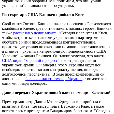
украинских Сил обороны. Мы понимаем, что они убили
умышленно", – заявил глава государства.
Госсекретарь США Блинкен прибыл в Киев
Свой визит Энтони Блинкен начал с посещения Берковецкого
кладбища в Киеве, где почтил память павших героев. Блинкен
также
рассказал о целях визита
. "Сегодня я вернулся в Киев,
чтобы встретиться с нашими украинскими партнерами и
обсудить с ними продолжающееся контрнаступление,
предстоящие усилия по оказанию помощи и восстановлению,
а главное – укрепить непреклонную приверженность США
Украине", – заявил Блинкен. Он также отметил, что власти
США видят "хороший прогресс"
в контрнаступлении
украинской армии. Он заверил, что у Украины будет все
необходимое не только для контрнаступления, но и для
долгосрочной перспективы. В ходе пресс-конференции он
анонсировал
большой пакет помощи Украине
стоимостью в
один миллиард долларов.
Дания передаст Украине новый пакет помощи - Зеленский
Премьер-министр Дании Мэтте Фредериксен прибыла с
визитом в Киев, где выступила в Верховной Раде, а также
встретилась с президентом Владимиром Зеленским. "Сегодня