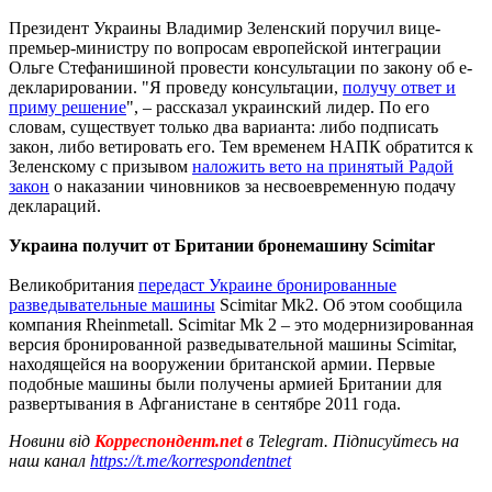
Президент Украины Владимир Зеленский поручил вице-
премьер-министру по вопросам европейской интеграции
Ольге Стефанишиной провести консультации по закону об е-
декларировании. "Я проведу консультации,
получу ответ и
приму решение
", – рассказал украинский лидер. По его
словам, существует только два варианта: либо подписать
закон, либо ветировать его. Тем временем НАПК обратится к
Зеленскому с призывом
наложить вето на принятый Радой
закон
о наказании чиновников за несвоевременную подачу
деклараций.
Украина получит от Британии бронемашину Scimitar
Великобритания
передаст Украине бронированные
разведывательные машины
Scimitar Mk2. Об этом сообщила
компания Rheinmetall. Scimitar Mk 2 – это модернизированная
версия бронированной разведывательной машины Scimitar,
находящейся на вооружении британской армии. Первые
подобные машины были получены армией Британии для
развертывания в Афганистане в сентябре 2011 года.
Новини від
Корреспондент.net
в Telegram. Підписуйтесь на
наш канал
https://t.me/korrespondentnet