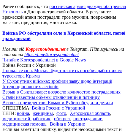
Ранее сообщалось, что
российская армия дважды обстреляла
Никополь
в Днепропетровской области. В результате
вражеской атаки пострадали трое мужчин, повреждены
магазин, предприятия, многоэтажка.
Войска РФ обстреляли село в Херсонской области, погиб
гражданский
Новини від
Корреспондент.net
в Telegram. Підписуйтесь на
наш канал
https://t.me/korrespondentnet
Читайте Korrespondent.net в Google News
Война России с Украиной
Провал сезона: Москва будет платить пособия работникам
турсектора Крыма
У Сухопутних військах зробили заяву щодо інтеграції
Інтернаціональних легіонів
Взрыв в Сыктывкаре: возросло количество пострадавших
Стали известны объемы отключений в пятницу
Встреча президентов: Ермак и Рубио обсудили детали
СПЕЦТЕМА:
Война России с Украиной
ТЕГИ:
война
,
женщины
,
фото
,
Херсонская область
,
медицинский работник
,
обстрел
,
пострадавшие
,
медицинская помощь
,
Война в Украине
Если вы заметили ошибку, выделите необходимый текст и