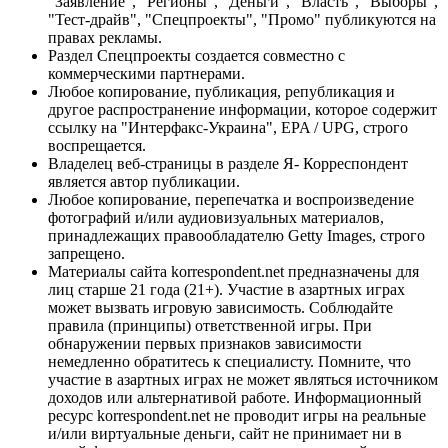
"Заявление", "Регионы", "Деньги", "Власть", "Выборы",
"Тест-драйв", "Спецпроекты", "Промо" публикуются на
правах рекламы.
Раздел Спецпроекты создается совместно с
коммерческими партнерами.
Любое копирование, публикация, републикация и
другое распространение информации, которое содержит
ссылку на "Интерфакс-Украина", EPA / UPG, строго
воспрещается.
Владелец веб-страницы в разделе Я- Корреспондент
является автор публикации.
Любое копирование, перепечатка и воспроизведение
фотографий и/или аудиовизуальных материалов,
принадлежащих правообладателю Getty Images, строго
запрещено.
Материалы сайта korrespondent.net предназначены для
лиц старше 21 года (21+). Участие в азартных играх
может вызвать игровую зависимость. Соблюдайте
правила (принципы) ответственной игры. При
обнаружении первых признаков зависимости
немедленно обратитесь к специалисту. Помните, что
участие в азартных играх не может являться источником
доходов или альтернативой работе. Информационный
ресурс korrespondent.net не проводит игры на реальные
и/или виртуальные деньги, сайт не принимает ни в