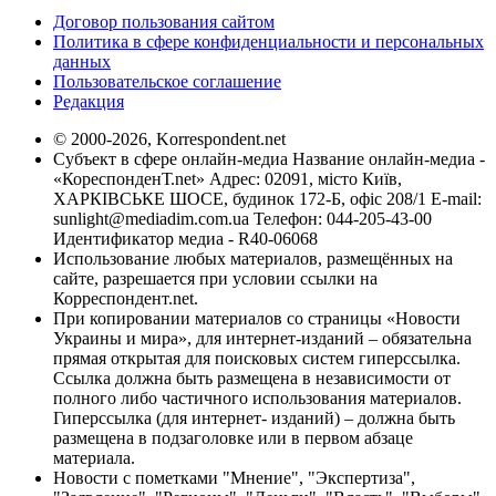
Договор пользования сайтом
Политика в сфере конфиденциальности и персональных
данных
Пользовательское соглашение
Редакция
© 2000-2026, Korrespondent.net
Субъект в сфере онлайн-медиа Название онлайн-медиа -
«КореспонденТ.net» Адрес: 02091, місто Київ,
ХАРКІВСЬКЕ ШОСЕ, будинок 172-Б, офіс 208/1 E-mail:
sunlight@mediadim.com.ua
Телефон: 044-205-43-00
Идентификатор медиа - R40-06068
Использование любых материалов, размещённых на
сайте, разрешается при условии ссылки на
Корреспондент.net.
При копировании материалов со страницы «Новости
Украины и мира», для интернет-изданий – обязательна
прямая открытая для поисковых систем гиперссылка.
Ссылка должна быть размещена в независимости от
полного либо частичного использования материалов.
Гиперссылка (для интернет- изданий) – должна быть
размещена в подзаголовке или в первом абзаце
материала.
Новости с пометками "Мнение", "Экспертиза",