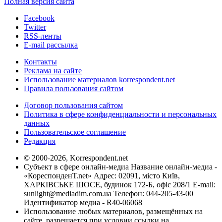
Полная версия сайта
Facebook
Twitter
RSS-ленты
E-mail рассылка
Контакты
Реклама на сайте
Использование материалов korrespondent.net
Правила пользования сайтом
Договор пользования сайтом
Политика в сфере конфиденциальности и персональных
данных
Пользовательское соглашение
Редакция
© 2000-2026, Korrespondent.net
Субъект в сфере онлайн-медиа Название онлайн-медиа -
«КореспонденТ.net» Адрес: 02091, місто Київ,
ХАРКІВСЬКЕ ШОСЕ, будинок 172-Б, офіс 208/1 E-mail:
sunlight@mediadim.com.ua
Телефон: 044-205-43-00
Идентификатор медиа - R40-06068
Использование любых материалов, размещённых на
сайте, разрешается при условии ссылки на