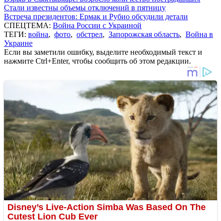
Стали известны объемы отключений в пятницу
Встреча президентов: Ермак и Рубио обсудили детали
СПЕЦТЕМА:
Война России с Украиной
ТЕГИ:
война
,
фото
,
обстрел
,
Запорожская область
,
Война в
Украине
Если вы заметили ошибку, выделите необходимый текст и
нажмите Ctrl+Enter, чтобы сообщить об этом редакции.