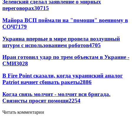
Зеленский сделал заявление о мирных
переговорах
30715
Майора ВСП поймали на "помощи" военному в
СОЧ
7179
Украина впервые в мире провела воздушный
штурм с использованием роботов
4705
Иран готовил удар по трем объектам в Украине -
СМИ
3028
В Fire Point сказали, когда украинский аналог
Patriot начнет сбивать ракеты
2886
Когда связь молчит - молчит вся бригада.
Связисты просят помощи
2254
Читать комментарии