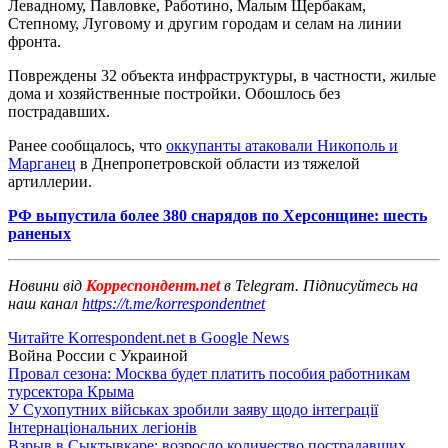
Левадному, Павловке, Работино, Малым Щербакам,
Степному, Луговому и другим городам и селам на линии
фронта.
Повреждены 32 объекта инфраструктуры, в частности, жилые
дома и хозяйственные постройки. Обошлось без
пострадавших.
Ранее сообщалось, что
оккупанты атаковали Никополь и
Марганец
в Днепропетровской области из тяжелой
артиллерии.
РФ выпустила более 380 снарядов по Херсонщине: шесть
раненых
Новини від
Корреспондент.net
в Telegram. Підписуйтесь на
наш канал
https://t.me/korrespondentnet
Читайте Korrespondent.net в Google News
Война России с Украиной
Провал сезона: Москва будет платить пособия работникам
турсектора Крыма
У Сухопутних військах зробили заяву щодо інтеграції
Інтернаціональних легіонів
Взрыв в Сыктывкаре: возросло количество пострадавших