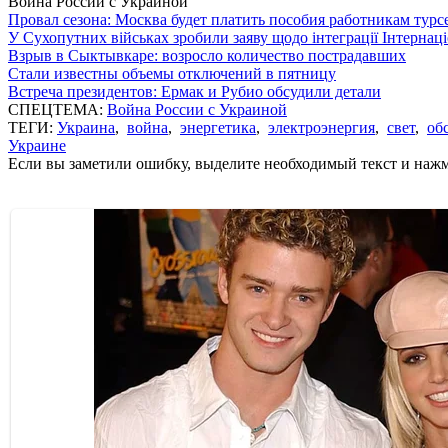
Война России с Украиной
Провал сезона: Москва будет платить пособия работникам тур
У Сухопутних військах зробили заяву щодо інтеграції Інтернац
Взрыв в Сыктывкаре: возросло количество пострадавших
Стали известны объемы отключений в пятницу
Встреча президентов: Ермак и Рубио обсудили детали
СПЕЦТЕМА:
Война России с Украиной
ТЕГИ:
Украина
,
война
,
энергетика
,
электроэнергия
,
свет
,
об
Украине
Если вы заметили ошибку, выделите необходимый текст и нажми