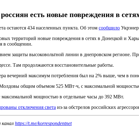
 россиян есть новые повреждения в сетя
ета остаются 434 населенных пункта. Об этом
сообщило
Укрэнерг
овых территорий новые повреждения в сетях в Донецкой и Харь
ся в сообщении.
ием защиты высоковольтной линии в днепровском регионе. При 
дессе. Там продолжаются восстановительные работы.
чера вечерний максимум потребления был на 2% выше, чем в поне
 Молдовы общим объемом 525 МВт·ч, с максимальной мощностью
с максимальной мощностью в отдельные часы до 392 МВт.
ированы отключения света
из-за обстрелов российских агрессор
ш канал
https://t.me/korrespondentnet