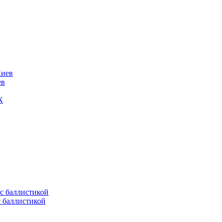
ев
К
с баллистикой