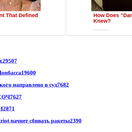
х
29507
Донбасса
19600
кого направлено в суд
7682
 СОЧ
7627
И
2871
triot начнет сбивать ракеты
2390