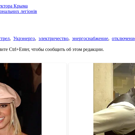
сектора Крыма
іональних легіонів
стрел
,
Укрэнерго
,
электричество
,
энергоснабжение
,
отключение
те Ctrl+Enter, чтобы сообщить об этом редакции.