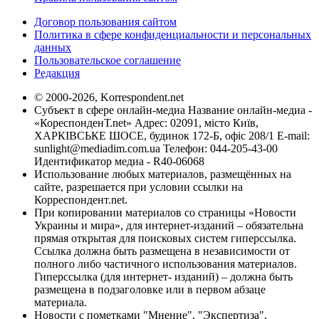
Договор пользования сайтом
Политика в сфере конфиденциальности и персональных
данных
Пользовательское соглашение
Редакция
© 2000-2026, Korrespondent.net
Субъект в сфере онлайн-медиа Название онлайн-медиа -
«КореспонденТ.net» Адрес: 02091, місто Київ,
ХАРКІВСЬКЕ ШОСЕ, будинок 172-Б, офіс 208/1 E-mail:
sunlight@mediadim.com.ua
Телефон: 044-205-43-00
Идентификатор медиа - R40-06068
Использование любых материалов, размещённых на
сайте, разрешается при условии ссылки на
Корреспондент.net.
При копировании материалов со страницы «Новости
Украины и мира», для интернет-изданий – обязательна
прямая открытая для поисковых систем гиперссылка.
Ссылка должна быть размещена в независимости от
полного либо частичного использования материалов.
Гиперссылка (для интернет- изданий) – должна быть
размещена в подзаголовке или в первом абзаце
материала.
Новости с пометками "Мнение", "Экспертиза",