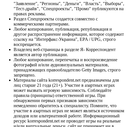
"Заявление", "Регионы", "Деньги", "Власть", "Выборы",
"Тест-драйв", "Спецпроекты", "Промо" публикуются на
правах рекламы.
Раздел Спецпроекты создается совместно с
коммерческими партнерами.
Любое копирование, публикация, републикация и
другое распространение информации, которое содержит
ссылку на "Интерфакс-Украина", EPA / UPG, строго
воспрещается.
Владелец веб-страницы в разделе Я- Корреспондент
является автор публикации.
Любое копирование, перепечатка и воспроизведение
фотографий и/или аудиовизуальных материалов,
принадлежащих правообладателю Getty Images, строго
запрещено.
Материалы сайта korrespondent.net предназначены для
лиц старше 21 года (21+). Участие в азартных играх
может вызвать игровую зависимость. Соблюдайте
правила (принципы) ответственной игры. При
обнаружении первых признаков зависимости
немедленно обратитесь к специалисту. Помните, что
участие в азартных играх не может являться источником
доходов или альтернативой работе. Информационный
ресурс korrespondent.net не проводит игры на реальные
и/или виртуальные деньги, сайт не принимает ни в