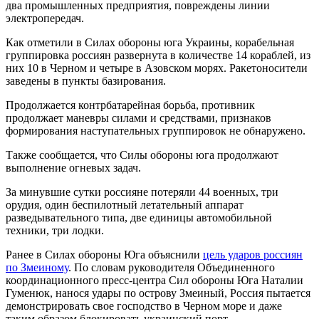
два промышленных предприятия, повреждены линии
электропередач.
Как отметили в Силах обороны юга Украины, корабельная
группировка россиян развернута в количестве 14 кораблей, из
них 10 в Черном и четыре в Азовском морях. Ракетоносители
заведены в пункты базирования.
Продолжается контрбатарейная борьба, противник
продолжает маневры силами и средствами, признаков
формирования наступательных группировок не обнаружено.
Также сообщается, что Силы обороны юга продолжают
выполнение огневых задач.
За минувшие сутки россияне потеряли 44 военных, три
орудия, один беспилотный летательный аппарат
разведывательного типа, две единицы автомобильной
техники, три лодки.
Ранее в Силах обороны Юга объяснили
цель ударов россиян
по Змеиному
. По словам руководителя Объединенного
координационного пресс-центра Сил обороны Юга Наталии
Гуменюк, нанося удары по острову Змеиный, Россия пытается
демонстрировать свое господство в Черном море и даже
таким образом блокировать украинский порт.