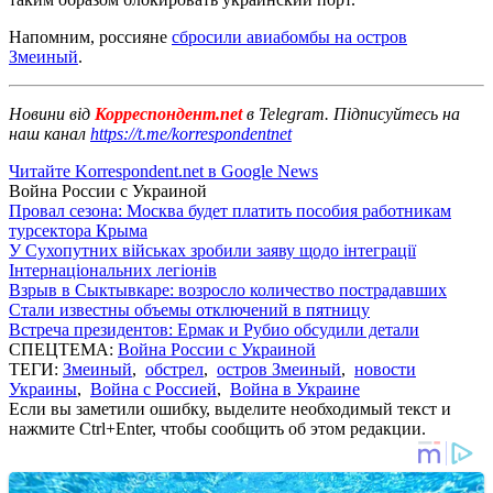
Напомним, россияне
сбросили авиабомбы на остров
Змеиный
.
Новини від
Корреспондент.net
в Telegram. Підписуйтесь на
наш канал
https://t.me/korrespondentnet
Читайте Korrespondent.net в Google News
Война России с Украиной
Провал сезона: Москва будет платить пособия работникам
турсектора Крыма
У Сухопутних військах зробили заяву щодо інтеграції
Інтернаціональних легіонів
Взрыв в Сыктывкаре: возросло количество пострадавших
Стали известны объемы отключений в пятницу
Встреча президентов: Ермак и Рубио обсудили детали
СПЕЦТЕМА:
Война России с Украиной
ТЕГИ:
Змеиный
,
обстрел
,
остров Змеиный
,
новости
Украины
,
Война с Россией
,
Война в Украине
Если вы заметили ошибку, выделите необходимый текст и
нажмите Ctrl+Enter, чтобы сообщить об этом редакции.