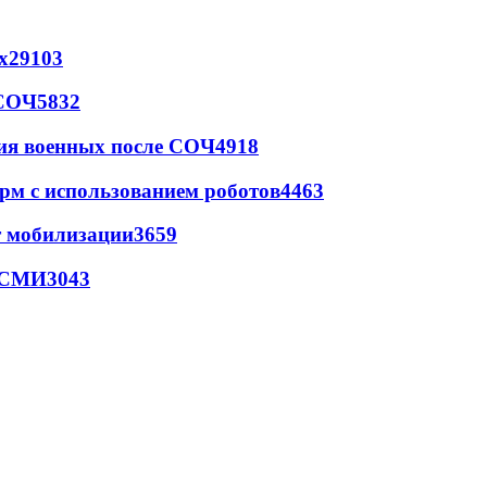
х
29103
 СОЧ
5832
ия военных после СОЧ
4918
рм с использованием роботов
4463
т мобилизации
3659
- СМИ
3043