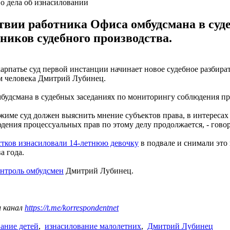
во дела об изнасиловании
ствии работника Офиса омбудсмана в суд
ников судебного производства.
рпатье суд первой инстанции начинает новое судебное разбират
м человека Дмитрий Лубинец.
будсмана в судебных заседаниях по мониторингу соблюдения пр
жиме суд должен выяснить мнение субъектов права, в интересах
ения процессуальных прав по этому делу продолжается, - гово
стков изнасиловали 14-летнюю девочку
в подвале и снимали это
а года.
онтроль омбудсмен
Дмитрий Лубинец.
ш канал
https://t.me/korrespondentnet
ание детей
,
изнасилование малолетних
,
Дмитрий Лубинец