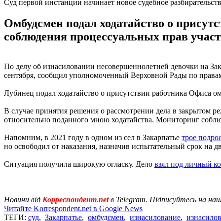
Суд первой инстанции начинает новое судебное разбирательст
Омбудсмен подал ходатайство о присут
соблюдения процессуальных прав участ
По делу об изнасиловании несовершеннолетней девочки на Зака
сентября, сообщил уполномоченный Верховной Рады по права
Лубинец подал ходатайство о присутствии работника Офиса ом
В случае принятия решения о рассмотрении дела в закрытом ре
относительно поданного мною ходатайства. Мониторинг соблюд
Напомним, в 2021 году в одном из сел в Закарпатье
трое подро
но освободил от наказания, назначив испытательный срок на дв
Ситуация получила широкую огласку. Дело
взял под личный к
Новини від
Корреспондент.net
в Telegram. Підписуйтесь на на
Читайте Korrespondent.net в Google News
ТЕГИ:
суд
,
Закарпатье
,
омбудсмен
,
изнасилование
,
изнасилов