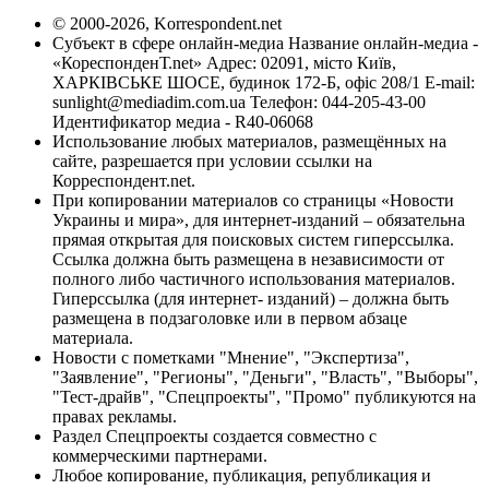
© 2000-2026, Korrespondent.net
Субъект в сфере онлайн-медиа Название онлайн-медиа -
«КореспонденТ.net» Адрес: 02091, місто Київ,
ХАРКІВСЬКЕ ШОСЕ, будинок 172-Б, офіс 208/1 E-mail:
sunlight@mediadim.com.ua
Телефон: 044-205-43-00
Идентификатор медиа - R40-06068
Использование любых материалов, размещённых на
сайте, разрешается при условии ссылки на
Корреспондент.net.
При копировании материалов со страницы «Новости
Украины и мира», для интернет-изданий – обязательна
прямая открытая для поисковых систем гиперссылка.
Ссылка должна быть размещена в независимости от
полного либо частичного использования материалов.
Гиперссылка (для интернет- изданий) – должна быть
размещена в подзаголовке или в первом абзаце
материала.
Новости с пометками "Мнение", "Экспертиза",
"Заявление", "Регионы", "Деньги", "Власть", "Выборы",
"Тест-драйв", "Спецпроекты", "Промо" публикуются на
правах рекламы.
Раздел Спецпроекты создается совместно с
коммерческими партнерами.
Любое копирование, публикация, републикация и