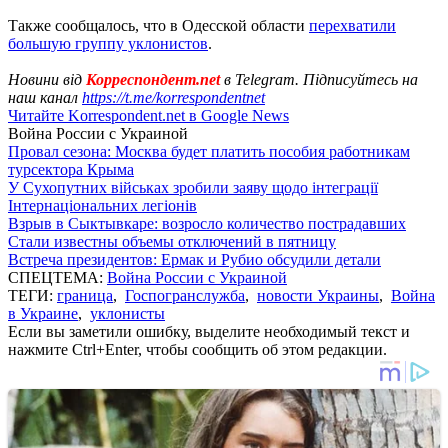
Также сообщалось, что в Одесской области
перехватили
большую группу уклонистов
.
Новини від
Корреспондент.net
в Telegram. Підписуйтесь на
наш канал
https://t.me/korrespondentnet
Читайте Korrespondent.net в Google News
Война России с Украиной
Провал сезона: Москва будет платить пособия работникам
турсектора Крыма
У Сухопутних військах зробили заяву щодо інтеграції
Інтернаціональних легіонів
Взрыв в Сыктывкаре: возросло количество пострадавших
Стали известны объемы отключений в пятницу
Встреча президентов: Ермак и Рубио обсудили детали
СПЕЦТЕМА:
Война России с Украиной
ТЕГИ:
граница
,
Госпогранслужба
,
новости Украины
,
Война
в Украине
,
уклонисты
Если вы заметили ошибку, выделите необходимый текст и
нажмите Ctrl+Enter, чтобы сообщить об этом редакции.