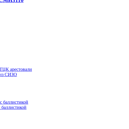
- СМИ
3110
 ТЦК арестовали
 из СИЗО
с баллистикой