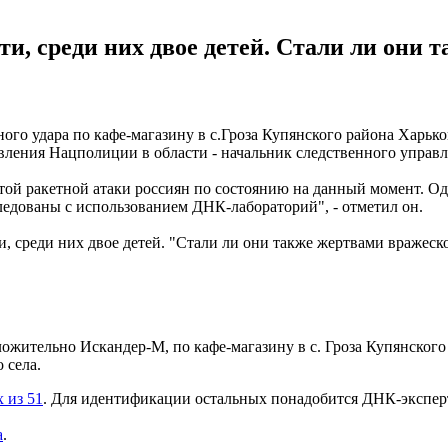
ти, среди них двое детей. Стали ли они
ного удара по кафе-магазину в с.Гроза Купянского района Харьк
вления Нацполиции в области - начальник следственного управ
этой ракетной атаки россиян по состоянию на данный момент. Од
следованы с использованием ДНК-лабораторий", - отметил он.
, среди них двое детей. "Стали ли они также жертвами вражеско
ложительно Искандер-М, по кафе-магазину в с. Гроза Купянского
 села.
 из 51
. Для идентификации остальных понадобится ДНК-экспер
а
.