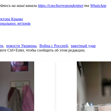
уйтесь на наші канали
https://t.me/korrespondentnet
та
WhatsApp
сектора Крыма
іональних легіонів
ти
,
новости Украины
,
Война с Россией
,
ракетный удар
те Ctrl+Enter, чтобы сообщить об этом редакции.