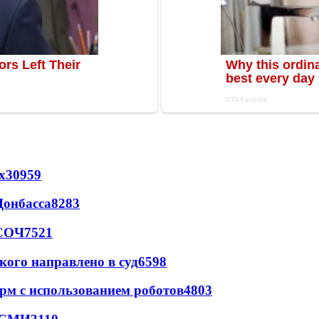
х
30959
Донбасса
8283
 СОЧ
7521
кого направлено в суд
6598
рм с использованием роботов
4803