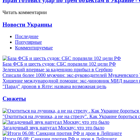
Иран готовил удар по трем объектам в Украине 
Читать комментарии
Новости Украины
Последние
Популярные
Комментируемые
База ФСБ и шесть судов: СБС поразили 102 цели РФ
Зеленский впервые за каденцию прибыл в Сербию
Списали более 1000 мужчин: экс-руководителей Мукачевского
Хищение международной помощи: экс-чиновник МИД вышел
"Парад" дронов в Ялте: названа возможная цель
Сюжеты
"Охотиться на лучника, а не на стрелу". Как Украине бороться 
Загадочный звук напугал Москву: что это было
Итоги 06.08: Санкции против РФ и дрон в Лейпциге