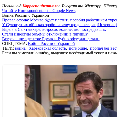
Новини від
Корреспондент.net
в Telegram та WhatsApp. Підпис
Читайте Korrespondent.net в Google News
Война России с Украиной
Провал сезона: Москва будет платить пособия работникам тур
У Сухопутних військах зробили заяву щодо інтеграції Інтернац
Взрыв в Сыктывкаре: возросло количество пострадавших
Стали известны объемы отключений в пятницу
Встреча президентов: Ермак и Рубио обсудили детали
СПЕЦТЕМА:
Война России с Украиной
ТЕГИ:
война
,
Харьковская область
,
погибшие
,
пропал без вес
Если вы заметили ошибку, выделите необходимый текст и нажми