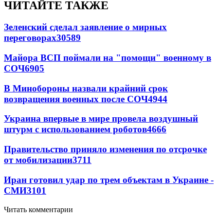
ЧИТАЙТЕ ТАКЖЕ
Зеленский сделал заявление о мирных
переговорах
30589
Майора ВСП поймали на "помощи" военному в
СОЧ
6905
В Минобороны назвали крайний срок
возвращения военных после СОЧ
4944
Украина впервые в мире провела воздушный
штурм с использованием роботов
4666
Правительство приняло изменения по отсрочке
от мобилизации
3711
Иран готовил удар по трем объектам в Украине -
СМИ
3101
Читать комментарии