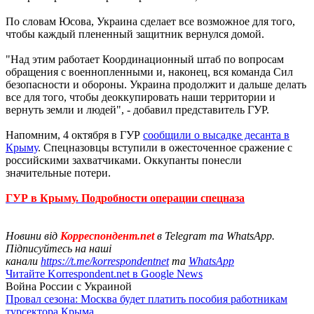
По словам Юсова, Украина сделает все возможное для того,
чтобы каждый плененный защитник вернулся домой.
"Над этим работает Координационный штаб по вопросам
обращения с военнопленными и, наконец, вся команда Сил
безопасности и обороны. Украина продолжит и дальше делать
все для того, чтобы деоккупировать наши территории и
вернуть земли и людей", - добавил представитель ГУР.
Напомним, 4 октября в ГУР
сообщили о высадке десанта в
Крыму
. Спецназовцы вступили в ожесточенное сражение с
российскими захватчиками. Оккупанты понесли
значительные потери.
ГУР в Крыму. Подробности операции спецназа
Новини від
Корреспондент.net
в Telegram та WhatsApp.
Підписуйтесь на наші
канали
https://t.me/korrespondentnet
та
WhatsApp
Читайте Korrespondent.net в Google News
Война России с Украиной
Провал сезона: Москва будет платить пособия работникам
турсектора Крыма