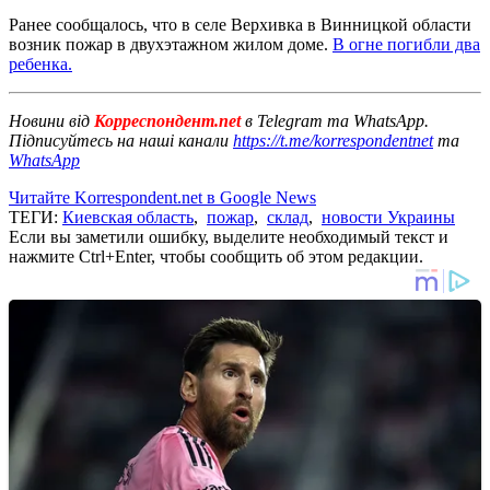
Ранее сообщалось, что в селе Верхивка в Винницкой области
возник пожар в двухэтажном жилом доме.
В огне погибли два
ребенка.
Новини від
Корреспондент.net
в Telegram та WhatsApp.
Підписуйтесь на наші канали
https://t.me/korrespondentnet
та
WhatsApp
Читайте Korrespondent.net в Google News
ТЕГИ:
Киевская область
,
пожар
,
склад
,
новости Украины
Если вы заметили ошибку, выделите необходимый текст и
нажмите Ctrl+Enter, чтобы сообщить об этом редакции.