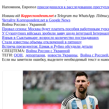
Напомним, Европол
присоединился к расследованию преступл
Новини від
Корреспондент.net
в Telegram та WhatsApp. Підпис
Читайте Korrespondent.net в Google News
Война России с Украиной
Провал сезона: Москва будет платить пособия работникам тур
У Сухопутних військах зробили заяву щодо інтеграції Інтернац
Взрыв в Сыктывкаре: возросло количество пострадавших
Стали известны объемы отключений в пятницу
Встреча президентов: Ермак и Рубио обсудили детали
СПЕЦТЕМА:
Война России с Украиной
ТЕГИ:
ООН
,
депортация
,
новости Украины
,
Война с Россией
Если вы заметили ошибку, выделите необходимый текст и нажми