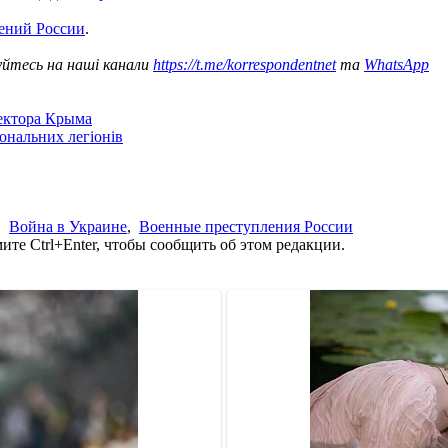
ений России
.
уйтесь на наші канали
https://t.me/korrespondentnet
та
WhatsApp
сектора Крыма
іональних легіонів
,
Война в Украине
,
Военные преступления России
те Ctrl+Enter, чтобы сообщить об этом редакции.