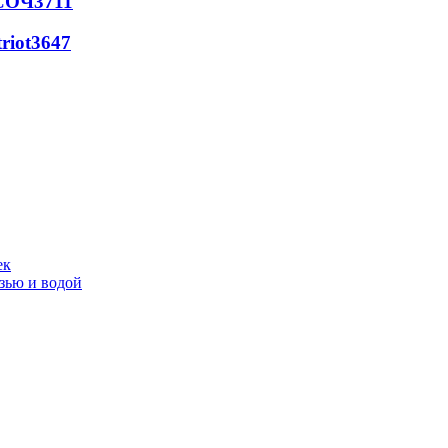
 СОЧ
3711
riot
3647
ек
язью и водой