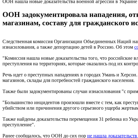
ООН нашла новые доказательства военной агрессии в Украине
ООН задокументировала нападения, от
магазинам, составу для гражданского и
Следственная комиссия Организации Объединенных Наций нашл
изнасилования, а также депортацию детей в Россию. Об этом
с
"Комиссия нашла новые доказательства того, что российские 
преступления на территориях, которые оказались под их контро
Речь идет о преступных нападениях в городах Умань и Херсон
магазинов, склады для потребностей гражданского населения.
Также были задокументированы случаи изнасилования "с при
"Большинство инцидентов произошли вместе с тем, как престу
убийством или причинения другого серьезного ущерба жертвам
Также найдены доказательства перемещения 31 ребенка из Укра
преступление".
Ранее сообщалось, что ООН до сих пор
не нашла доказательств