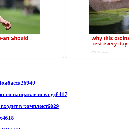
Донбасса
26940
кого направлено в суд
8417
 входит в комплект
6029
х
4618