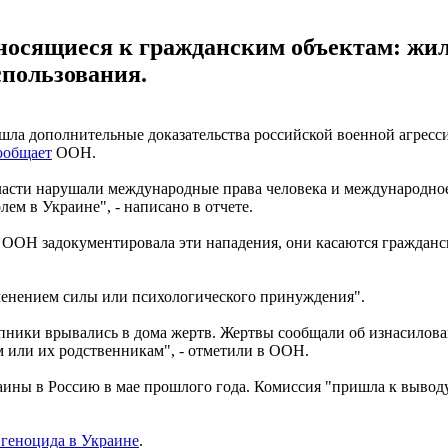
носящиеся к гражданским объектам: жил
спользования.
а дополнительные доказательства российской военной агресси
ообщает
ООН.
власти нарушали международные права человека и международно
лем в Украине", - написано в отчете.
. ООН задокументировала эти нападения, они касаются граждан
менением силы или психологического принуждения".
пники врывались в дома жертв. Жертвы сообщали об изнасилован
 или их родственникам", - отметили в ООН.
ины в Россию в мае прошлого года. Комиссия "пришла к выводу,
 геноцида в Украине
.