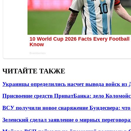
ЧИТАЙТЕ ТАКЖЕ
Украинцы определились насчет вывода войск из 
Присвоение средств ПриватБанка: дело Коломойс
ВСУ получили новое снаряжение Бундесвера: что
Зеленский сделал заявление о мирных переговора