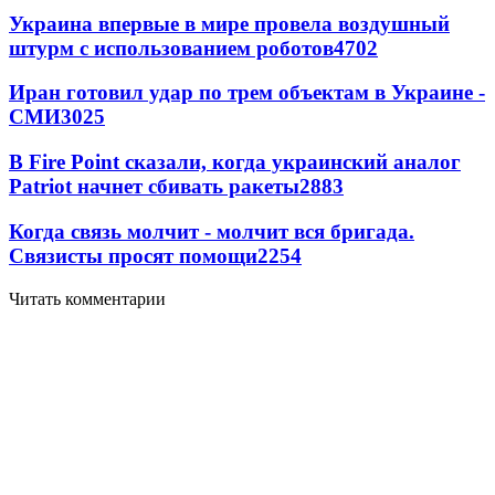
Украина впервые в мире провела воздушный
штурм с использованием роботов
4702
Иран готовил удар по трем объектам в Украине -
СМИ
3025
В Fire Point сказали, когда украинский аналог
Patriot начнет сбивать ракеты
2883
Когда связь молчит - молчит вся бригада.
Связисты просят помощи
2254
Читать комментарии