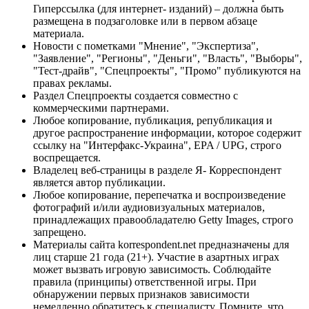
Гиперссылка (для интернет- изданий) – должна быть
размещена в подзаголовке или в первом абзаце
материала.
Новости с пометками "Мнение", "Экспертиза",
"Заявление", "Регионы", "Деньги", "Власть", "Выборы",
"Тест-драйв", "Спецпроекты", "Промо" публикуются на
правах рекламы.
Раздел Спецпроекты создается совместно с
коммерческими партнерами.
Любое копирование, публикация, републикация и
другое распространение информации, которое содержит
ссылку на "Интерфакс-Украина", EPA / UPG, строго
воспрещается.
Владелец веб-страницы в разделе Я- Корреспондент
является автор публикации.
Любое копирование, перепечатка и воспроизведение
фотографий и/или аудиовизуальных материалов,
принадлежащих правообладателю Getty Images, строго
запрещено.
Материалы сайта korrespondent.net предназначены для
лиц старше 21 года (21+). Участие в азартных играх
может вызвать игровую зависимость. Соблюдайте
правила (принципы) ответственной игры. При
обнаружении первых признаков зависимости
немедленно обратитесь к специалисту. Помните, что