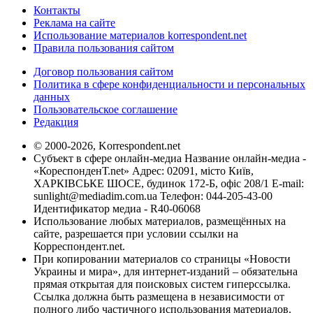
Контакты
Реклама на сайте
Использование материалов korrespondent.net
Правила пользования сайтом
Договор пользования сайтом
Политика в сфере конфиденциальности и персональных
данных
Пользовательское соглашение
Редакция
© 2000-2026, Korrespondent.net
Субъект в сфере онлайн-медиа Название онлайн-медиа -
«КореспонденТ.net» Адрес: 02091, місто Київ,
ХАРКІВСЬКЕ ШОСЕ, будинок 172-Б, офіс 208/1 E-mail:
sunlight@mediadim.com.ua
Телефон: 044-205-43-00
Идентификатор медиа - R40-06068
Использование любых материалов, размещённых на
сайте, разрешается при условии ссылки на
Корреспондент.net.
При копировании материалов со страницы «Новости
Украины и мира», для интернет-изданий – обязательна
прямая открытая для поисковых систем гиперссылка.
Ссылка должна быть размещена в независимости от
полного либо частичного использования материалов.