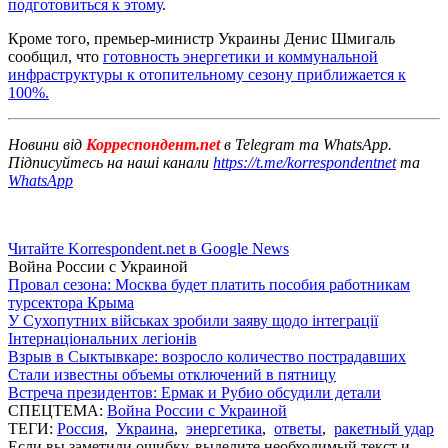
подготовиться к этому
.
Кроме того, премьер-министр Украины Денис Шмигаль
сообщил, что
готовность энергетики и коммунальной
инфраструктуры к отопительному сезону приближается к
100%.
Новини від
Корреспондент.net
в Telegram та WhatsApp.
Підписуйтесь на наші канали
https://t.me/korrespondentnet
та
WhatsApp
Читайте Korrespondent.net в Google News
Война России с Украиной
Провал сезона: Москва будет платить пособия работникам
турсектора Крыма
У Сухопутних військах зробили заяву щодо інтеграції
Інтернаціональних легіонів
Взрыв в Сыктывкаре: возросло количество пострадавших
Стали известны объемы отключений в пятницу
Встреча президентов: Ермак и Рубио обсудили детали
СПЕЦТЕМА:
Война России с Украиной
ТЕГИ:
Россия
,
Украина
,
энергетика
,
ответы
,
ракетный удар
Если вы заметили ошибку, выделите необходимый текст и