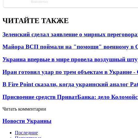
ЧИТАЙТЕ ТАКЖЕ
Зеленский сделал заявление о мирных переговора
Майора ВСП поймали на "помощи" военному в
Украина впервые в мире провела воздушный шту
Иран готовил удар по трем объектам в Украине 
В Fire Point сказали, когда украинский аналог Pa
Присвоение средств ПриватБанка: дело Коломойс
Читать комментарии
Новости Украины
Последние