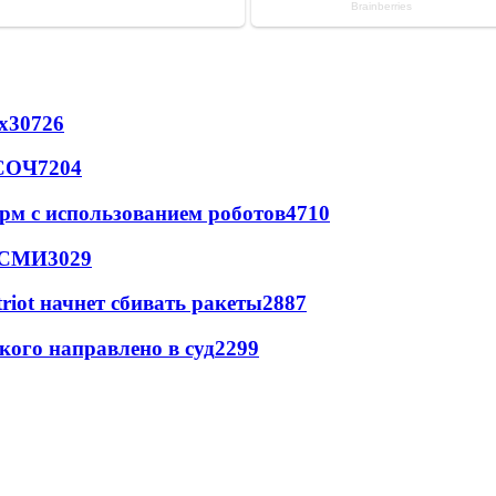
х
30726
 СОЧ
7204
рм с использованием роботов
4710
- СМИ
3029
triot начнет сбивать ракеты
2887
кого направлено в суд
2299