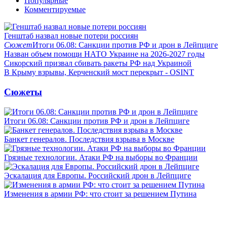
Популярные
Комментируемые
Генштаб назвал новые потери россиян
Сюжет
Итоги 06.08: Санкции против РФ и дрон в Лейпциге
Назван объем помощи НАТО Украине на 2026-2027 годы
Сикорский призвал сбивать ракеты РФ над Украиной
В Крыму взрывы, Керченский мост перекрыт - OSINT
Сюжеты
Итоги 06.08: Санкции против РФ и дрон в Лейпциге
Банкет генералов. Последствия взрыва в Москве
Грязные технологии. Атаки РФ на выборы во Франции
Эскалация для Европы. Российский дрон в Лейпциге
Изменения в армии РФ: что стоит за решением Путина