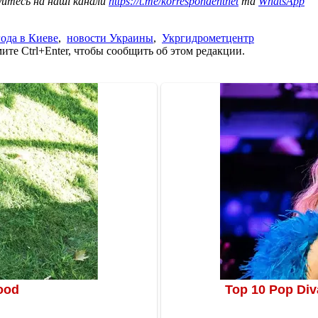
уйтесь на наші канали
https://t.me/korrespondentnet
та
WhatsApp
ода в Киеве
,
новости Украины
,
Укргидрометцентр
те Ctrl+Enter, чтобы сообщить об этом редакции.