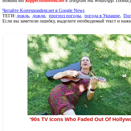
Новини від
Корреспондент.net
в Telegram та WhatsApp. Підпис
Читайте Korrespondent.net в Google News
ТЕГИ:
дождь
,
дожди
,
прогноз погоды
,
погода в Украине
,
Пог
Если вы заметили ошибку, выделите необходимый текст и нажми