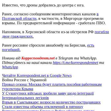
Известно, что дроны добрались до центра с юга.
Ранее, согласно сообщениям мониторинговых каналов
в
Полтавской области,
в частности, в Миргороде прогремели
взрывы. По предварительной информации - сработало ПВО.
Напомним, в Херсонской области из-за обстрелов РФ
погибли
двое гражданских.
Ранее россияне сбросили авиабомбу на Берислав,
есть
погибший.
Новини від
Корреспондент.net
в Telegram та WhatsApp.
Підписуйтесь на наші канали
https://t.me/korrespondentnet
та
WhatsApp
Читайте Korrespondent.net в Google News
Война России с Украиной
Провал сезона: Москва будет платить пособия работникам
турсектора Крыма
У Сухопутних військах зробили заяву щодо інтеграції
Інтернаціональних легіонів
Взрыв в Сыктывкаре: возросло количество пострадавших
Стали известны объемы отключений в пятницу