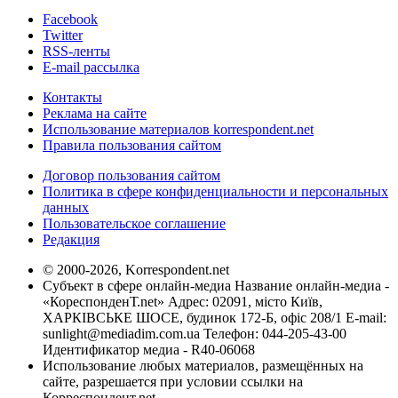
Facebook
Twitter
RSS-ленты
E-mail рассылка
Контакты
Реклама на сайте
Использование материалов korrespondent.net
Правила пользования сайтом
Договор пользования сайтом
Политика в сфере конфиденциальности и персональных
данных
Пользовательское соглашение
Редакция
© 2000-2026, Korrespondent.net
Субъект в сфере онлайн-медиа Название онлайн-медиа -
«КореспонденТ.net» Адрес: 02091, місто Київ,
ХАРКІВСЬКЕ ШОСЕ, будинок 172-Б, офіс 208/1 E-mail:
sunlight@mediadim.com.ua
Телефон: 044-205-43-00
Идентификатор медиа - R40-06068
Использование любых материалов, размещённых на
сайте, разрешается при условии ссылки на
Корреспондент.net.