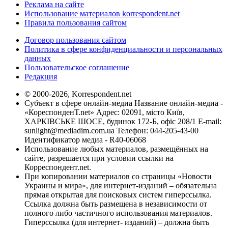
Реклама на сайте
Использование материалов korrespondent.net
Правила пользования сайтом
Договор пользования сайтом
Политика в сфере конфиденциальности и персональных
данных
Пользовательское соглашение
Редакция
© 2000-2026, Korrespondent.net
Субъект в сфере онлайн-медиа Название онлайн-медиа -
«КореспонденТ.net» Адрес: 02091, місто Київ,
ХАРКІВСЬКЕ ШОСЕ, будинок 172-Б, офіс 208/1 E-mail:
sunlight@mediadim.com.ua
Телефон: 044-205-43-00
Идентификатор медиа - R40-06068
Использование любых материалов, размещённых на
сайте, разрешается при условии ссылки на
Корреспондент.net.
При копировании материалов со страницы «Новости
Украины и мира», для интернет-изданий – обязательна
прямая открытая для поисковых систем гиперссылка.
Ссылка должна быть размещена в независимости от
полного либо частичного использования материалов.
Гиперссылка (для интернет- изданий) – должна быть