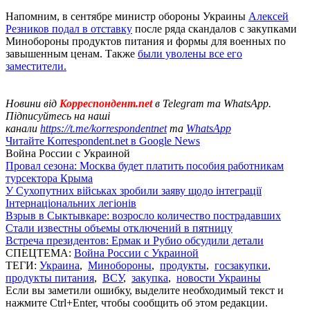
Напомним, в сентябре министр обороны Украины
Алексей
Резников подал в отставку
после ряда скандалов с закупками
Минобороны продуктов питания и формы для военных по
завышенным ценам. Также
были уволены все его
заместители.
Новини від
Корреспондент.net
в Telegram та WhatsApp.
Підписуйтесь на наші
канали
https://t.me/korrespondentnet
та
WhatsApp
Читайте Korrespondent.net в Google News
Война России с Украиной
Провал сезона: Москва будет платить пособия работникам
турсектора Крыма
У Сухопутних військах зробили заяву щодо інтеграції
Інтернаціональних легіонів
Взрыв в Сыктывкаре: возросло количество пострадавших
Стали известны объемы отключений в пятницу
Встреча президентов: Ермак и Рубио обсудили детали
СПЕЦТЕМА:
Война России с Украиной
ТЕГИ:
Украина
,
Минобороны
,
продукты
,
госзакупки
,
продукты питания
,
ВСУ
,
закупка
,
новости Украины
Если вы заметили ошибку, выделите необходимый текст и
нажмите Ctrl+Enter, чтобы сообщить об этом редакции.