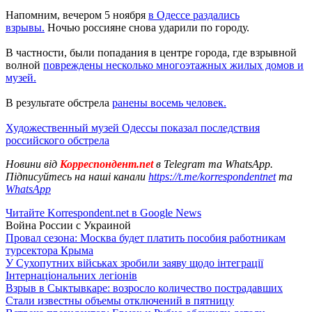
Напомним, вечером 5 ноября
в Одессе раздались
взрывы.
Ночью россияне снова ударили по городу.
В частности, были попадания в центре города, где взрывной
волной
повреждены несколько многоэтажных жилых домов и
музей.
В результате обстрела
ранены восемь человек.
Художественный музей Одессы показал последствия
российского обстрела
Новини від
Корреспондент.net
в Telegram та WhatsApp.
Підписуйтесь на наші канали
https://t.me/korrespondentnet
та
WhatsApp
Читайте Korrespondent.net в Google News
Война России с Украиной
Провал сезона: Москва будет платить пособия работникам
турсектора Крыма
У Сухопутних військах зробили заяву щодо інтеграції
Інтернаціональних легіонів
Взрыв в Сыктывкаре: возросло количество пострадавших
Стали известны объемы отключений в пятницу