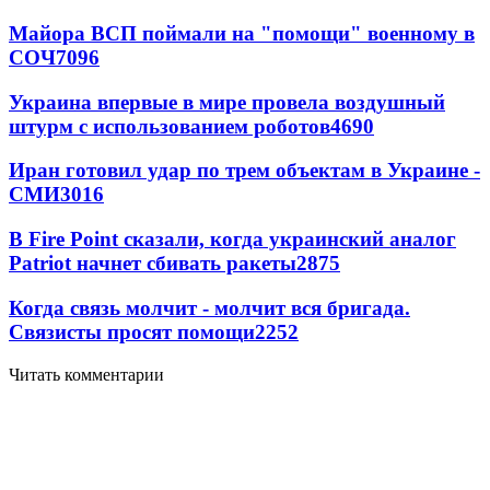
Майора ВСП поймали на "помощи" военному в
СОЧ
7096
Украина впервые в мире провела воздушный
штурм с использованием роботов
4690
Иран готовил удар по трем объектам в Украине -
СМИ
3016
В Fire Point сказали, когда украинский аналог
Patriot начнет сбивать ракеты
2875
Когда связь молчит - молчит вся бригада.
Связисты просят помощи
2252
Читать комментарии