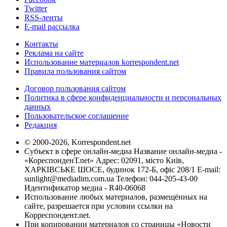
Twitter
RSS-ленты
E-mail рассылка
Контакты
Реклама на сайте
Использование материалов korrespondent.net
Правила пользования сайтом
Договор пользования сайтом
Политика в сфере конфиденциальности и персональных
данных
Пользовательское соглашение
Редакция
© 2000-2026, Korrespondent.net
Субъект в сфере онлайн-медиа Название онлайн-медиа -
«КореспонденТ.net» Адрес: 02091, місто Київ,
ХАРКІВСЬКЕ ШОСЕ, будинок 172-Б, офіс 208/1 E-mail:
sunlight@mediadim.com.ua
Телефон: 044-205-43-00
Идентификатор медиа - R40-06068
Использование любых материалов, размещённых на
сайте, разрешается при условии ссылки на
Корреспондент.net.
При копировании материалов со страницы «Новости