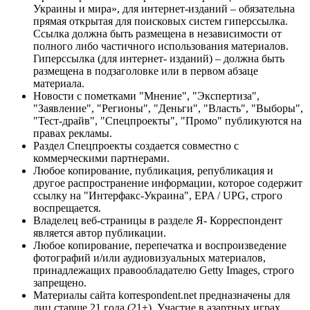
Украины и мира», для интернет-изданий – обязательна
прямая открытая для поисковых систем гиперссылка.
Ссылка должна быть размещена в независимости от
полного либо частичного использования материалов.
Гиперссылка (для интернет- изданий) – должна быть
размещена в подзаголовке или в первом абзаце
материала.
Новости с пометками "Мнение", "Экспертиза",
"Заявление", "Регионы", "Деньги", "Власть", "Выборы",
"Тест-драйв", "Спецпроекты", "Промо" публикуются на
правах рекламы.
Раздел Спецпроекты создается совместно с
коммерческими партнерами.
Любое копирование, публикация, републикация и
другое распространение информации, которое содержит
ссылку на "Интерфакс-Украина", EPA / UPG, строго
воспрещается.
Владелец веб-страницы в разделе Я- Корреспондент
является автор публикации.
Любое копирование, перепечатка и воспроизведение
фотографий и/или аудиовизуальных материалов,
принадлежащих правообладателю Getty Images, строго
запрещено.
Материалы сайта korrespondent.net предназначены для
лиц старше 21 года (21+). Участие в азартных играх