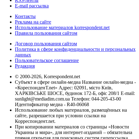
RSS-ленты
E-mail рассылка
Контакты
Реклама на сайте
Использование материалов korrespondent.net
Правила пользования сайтом
Договор пользования сайтом
Политика в сфере конфиденциальности и персональных
данных
Пользовательское соглашение
Редакция
© 2000-2026, Korrespondent.net
Субъект в сфере онлайн-медиа Название онлайн-медиа -
«КореспонденТ.net» Адрес: 02091, місто Київ,
ХАРКІВСЬКЕ ШОСЕ, будинок 172-Б, офіс 208/1 E-mail:
sunlight@mediadim.com.ua
Телефон: 044-205-43-00
Идентификатор медиа - R40-06068
Использование любых материалов, размещённых на
сайте, разрешается при условии ссылки на
Корреспондент.net.
При копировании материалов со страницы «Новости
Украины и мира», для интернет-изданий – обязательна
прямая открытая для поисковых систем гиперссылка.