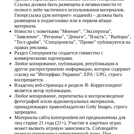
Ссылка должна быть размещена в независимости от
полного либо частичного использования материалов.
Гиперссылка (для интернет- изданий) – должна быть
размещена в подзаголовке или в первом абзаце
материала.
Новости с пометками "Мнение", "Экспертиза",
"Заявление", "Регионы", "Деньги", "Власть", "Выборы",
"Тест-драйв", "Спецпроекты", "Промо" публикуются на
правах рекламы.
Раздел Спецпроекты создается совместно с
коммерческими партнерами.
Любое копирование, публикация, републикация и
другое распространение информации, которое содержит
ссылку на "Интерфакс-Украина", EPA / UPG, строго
воспрещается.
Владелец веб-страницы в разделе Я- Корреспондент
является автор публикации.
Любое копирование, перепечатка и воспроизведение
фотографий и/или аудиовизуальных материалов,
принадлежащих правообладателю Getty Images, строго
запрещено.
Материалы сайта korrespondent.net предназначены для
лиц старше 21 года (21+). Участие в азартных играх
может вызвать игровую зависимость. Соблюдайте
правила (принципы) ответственной игры. При