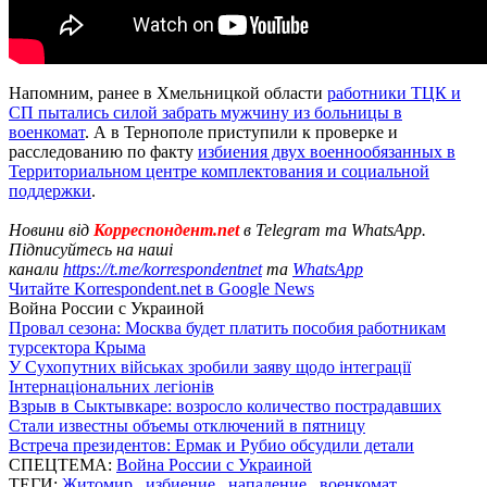
Напомним, ранее в Хмельницкой области
работники ТЦК и
СП пытались силой забрать мужчину из больницы в
военкомат
. А в Тернополе приступили к проверке и
расследованию по факту
избиения двух военнообязанных в
Территориальном центре комплектования и социальной
поддержки
.
Новини від
Корреспондент.net
в Telegram та WhatsApp.
Підписуйтесь на наші
канали
https://t.me/korrespondentnet
та
WhatsApp
Читайте Korrespondent.net в Google News
Война России с Украиной
Провал сезона: Москва будет платить пособия работникам
турсектора Крыма
У Сухопутних військах зробили заяву щодо інтеграції
Інтернаціональних легіонів
Взрыв в Сыктывкаре: возросло количество пострадавших
Стали известны объемы отключений в пятницу
Встреча президентов: Ермак и Рубио обсудили детали
СПЕЦТЕМА:
Война России с Украиной
ТЕГИ:
Житомир
,
избиение
,
нападение
,
военкомат
,