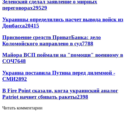
Зеленский сделал заявление о мирных
переговорах
29529
Украинцы определились насчет вывода войск из
Донбасса
20415
Присвоение средств ПриватБанка: дело
Коломойского направлено в суд
7788
Майора ВСП поймали на "помощи" военному в
СОЧ
7648
Украина поставила Путина перед дилеммой -
СМИ
2892
В Fire Point сказали, когда украинский аналог
Patriot начнет сбивать ракеты
2398
Читать комментарии