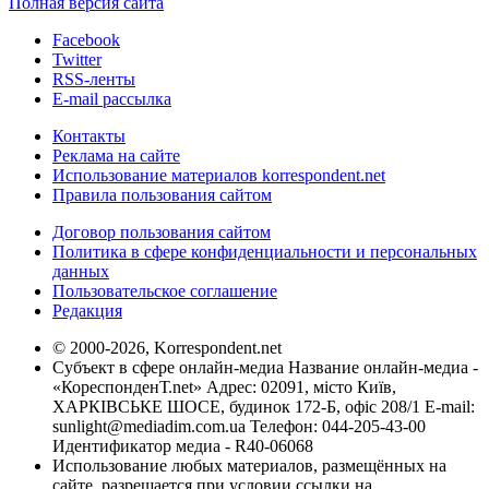
Полная версия сайта
Facebook
Twitter
RSS-ленты
E-mail рассылка
Контакты
Реклама на сайте
Использование материалов korrespondent.net
Правила пользования сайтом
Договор пользования сайтом
Политика в сфере конфиденциальности и персональных
данных
Пользовательское соглашение
Редакция
© 2000-2026, Korrespondent.net
Субъект в сфере онлайн-медиа Название онлайн-медиа -
«КореспонденТ.net» Адрес: 02091, місто Київ,
ХАРКІВСЬКЕ ШОСЕ, будинок 172-Б, офіс 208/1 E-mail:
sunlight@mediadim.com.ua
Телефон: 044-205-43-00
Идентификатор медиа - R40-06068
Использование любых материалов, размещённых на
сайте, разрешается при условии ссылки на