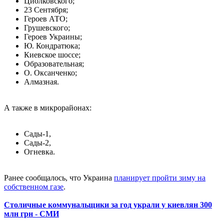
Циолковского;
23 Сентября;
Героев АТО;
Грушевского;
Героев Украины;
Ю. Кондратюка;
Киевское шоссе;
Образовательная;
О. Оксанченко;
Алмазная.
А также в микрорайонах:
Сады-1,
Сады-2,
Огневка.
Ранее сообщалось, что Украина
планирует пройти зиму на
собственном газе
.
Столичные коммунальщики за год украли у киевлян 300
млн грн - СМИ