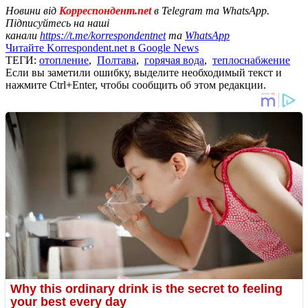
Новини від
Корреспондент.net
в Telegram та WhatsApp.
Підписуйтесь на наші
канали
https://t.me/korrespondentnet
та
WhatsApp
Читайте Korrespondent.net в Google News
ТЕГИ:
отопление
,
Полтава
,
горячая вода
,
теплоснабжение
Если вы заметили ошибку, выделите необходимый текст и
нажмите Ctrl+Enter, чтобы сообщить об этом редакции.