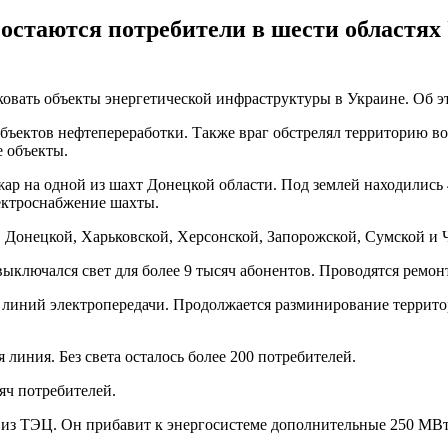
 остаются потребители в шести областя
ковать объекты энергетической инфраструктуры в Украине. Об 
объектов нефтепереработки. Также враг обстрелял территорию во
е объекты.
жар на одной из шахт Донецкой области. Под землей находились
ектроснабжение шахты.
в Донецкой, Харьковской, Херсонской, Запорожской, Сумской и 
выключался свет для более 9 тысяч абонентов. Проводятся ремон
ие линий электропередачи. Продолжается разминирование террито
линия. Без света осталось более 200 потребителей.
яч потребителей.
й из ТЭЦ. Он прибавит к энергосистеме дополнительные 250 МВ