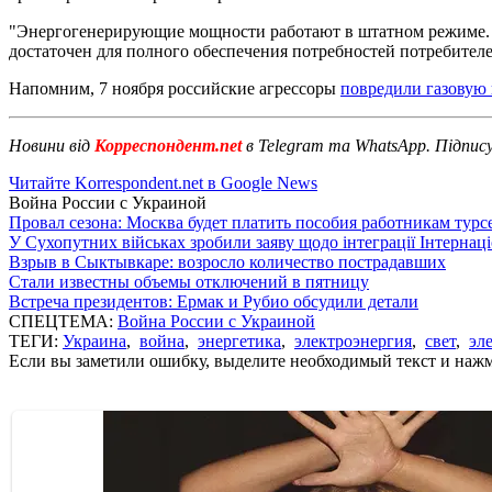
"Энергогенерирующие мощности работают в штатном режиме. З
достаточен для полного обеспечения потребностей потребител
Напомним, 7 ноября российские агрессоры
повредили газовую 
Новини від
Корреспондент.net
в Telegram та WhatsApp. Підпис
Читайте Korrespondent.net в Google News
Война России с Украиной
Провал сезона: Москва будет платить пособия работникам тур
У Сухопутних військах зробили заяву щодо інтеграції Інтернац
Взрыв в Сыктывкаре: возросло количество пострадавших
Стали известны объемы отключений в пятницу
Встреча президентов: Ермак и Рубио обсудили детали
СПЕЦТЕМА:
Война России с Украиной
ТЕГИ:
Украина
,
война
,
энергетика
,
электроэнергия
,
свет
,
эл
Если вы заметили ошибку, выделите необходимый текст и нажми