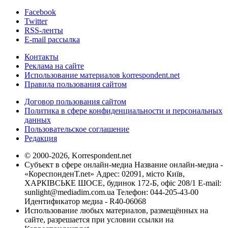
Facebook
Twitter
RSS-ленты
E-mail рассылка
Контакты
Реклама на сайте
Использование материалов korrespondent.net
Правила пользования сайтом
Договор пользования сайтом
Политика в сфере конфиденциальности и персональных
данных
Пользовательское соглашение
Редакция
© 2000-2026, Korrespondent.net
Субъект в сфере онлайн-медиа Название онлайн-медиа -
«КореспонденТ.net» Адрес: 02091, місто Київ,
ХАРКІВСЬКЕ ШОСЕ, будинок 172-Б, офіс 208/1 E-mail:
sunlight@mediadim.com.ua
Телефон: 044-205-43-00
Идентификатор медиа - R40-06068
Использование любых материалов, размещённых на
сайте, разрешается при условии ссылки на