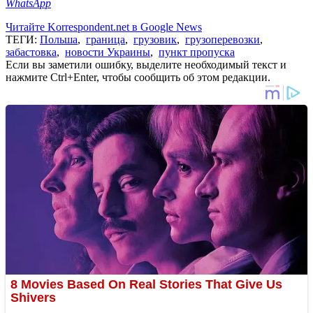
WhatsApp
Читайте Korrespondent.net в Google News
ТЕГИ:
Польша
,
граница
,
грузовик
,
грузоперевозки
,
забастовка
,
новости Украины
,
пункт пропуска
Если вы заметили ошибку, выделите необходимый текст и
нажмите Ctrl+Enter, чтобы сообщить об этом редакции.