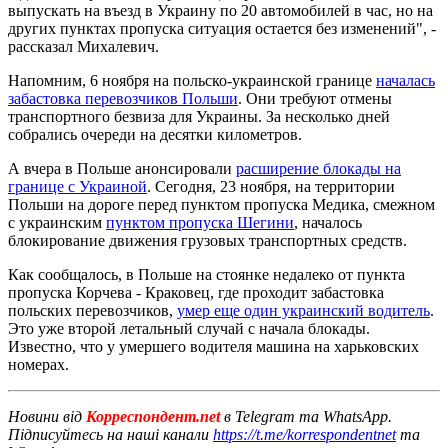
выпускать на въезд в Украину по 20 автомобилей в час, но на
других пунктах пропуска ситуация остается без изменений", -
рассказал Михалевич.
Напомним, 6 ноября на польско-украинской границе
началась
забастовка перевозчиков Польши
. Они требуют отмены
транспортного безвиза для Украины. За несколько дней
собрались очереди на десятки километров.
А вчера в Польше анонсировали
расширение блокады на
границе с Украиной
. Сегодня, 23 ноября, на территории
Польши на дороге перед пунктом пропуска Медика, смежном
с украинским
пунктом пропуска Шегини
, началось
блокирование движения грузовых транспортных средств.
Как сообщалось, в Польше на стоянке недалеко от пункта
пропуска Корчева - Краковец, где проходит забастовка
польских перевозчиков,
умер еще один украинский водитель
.
Это уже второй летальный случай с начала блокады.
Известно, что у умершего водителя машина на харьковских
номерах.
Новини від
Корреспондент.net
в Telegram та WhatsApp.
Підписуйтесь на наші канали
https://t.me/korrespondentnet
та