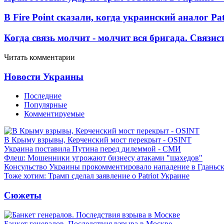
В Fire Point сказали, когда украинский аналог Pa
Когда связь молчит - молчит вся бригада. Связи
Читать комментарии
Новости Украины
Последние
Популярные
Комментируемые
В Крыму взрывы, Керченский мост перекрыт - OSINT
Украина поставила Путина перед дилеммой - СМИ
Флеш: Мошенники угрожают бизнесу атаками "шахедов"
Консульство Украины прокомментировало нападение в Гданьс
Тоже хотим: Трамп сделал заявление о Patriot Украине
Сюжеты
Банкет генералов. Последствия взрыва в Москве