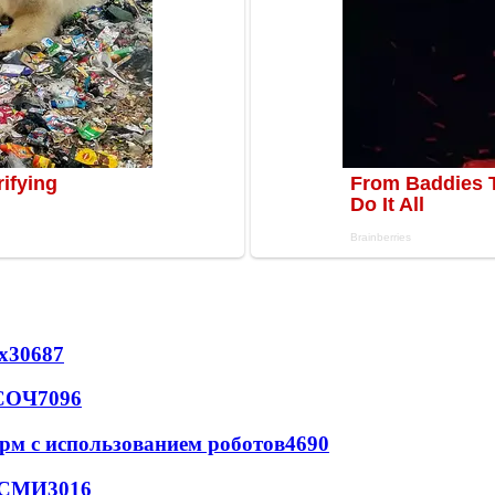
х
30687
 СОЧ
7096
рм с использованием роботов
4690
- СМИ
3016