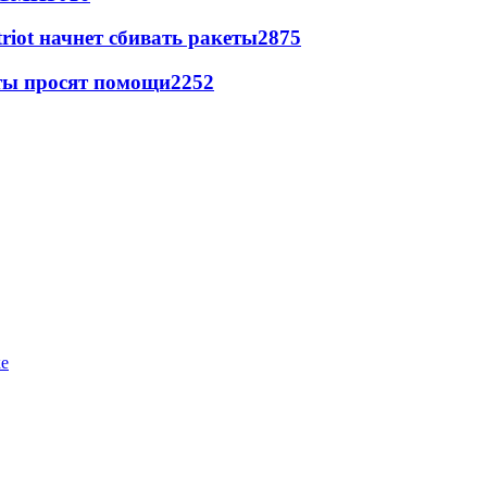
triot начнет сбивать ракеты
2875
сты просят помощи
2252
ке