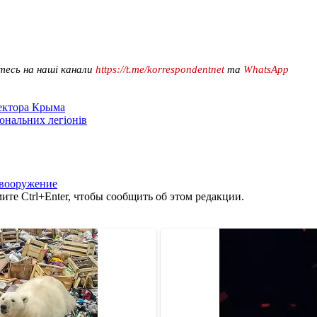
тесь на наші канали
https://t.me/korrespondentnet
та
WhatsApp
сектора Крыма
іональних легіонів
вооружение
те Ctrl+Enter, чтобы сообщить об этом редакции.