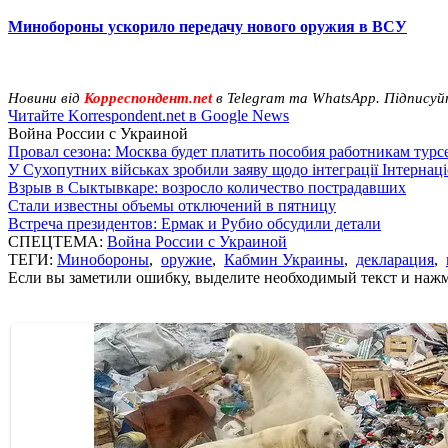
Минобороны ускорило передачу нового оружия в ВСУ
Новини від
Корреспондент.net
в Telegram та WhatsApp. Підписуй
Читайте Korrespondent.net в Google News
Война России с Украиной
Провал сезона: Москва будет платить пособия работникам тур
У Сухопутних військах зробили заяву щодо інтеграції Інтернац
Взрыв в Сыктывкаре: возросло количество пострадавших
Стали известны объемы отключений в пятницу
Встреча президентов: Ермак и Рубио обсудили детали
СПЕЦТЕМА:
Война России с Украиной
ТЕГИ:
Минобороны
,
оружие
,
Кабмин Украины
,
декларация
,
Если вы заметили ошибку, выделите необходимый текст и нажми