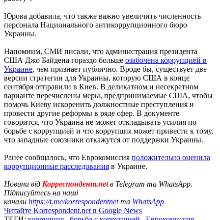
Юрова добавила, что также важно увеличить численность
персонала Национального антикоррупционного бюро
Украины.
Напомним, СМИ писали, что администрация президента
США Джо Байдена гораздо больше
озабочена коррупцией в
Украине
, чем признает публично. Вроде бы, существует две
версии стратегии для Украины, которую США в конце
сентября отправили в Киев. В деликатном и несекретном
варианте перечислены меры, предпринимаемые США, чтобы
помочь Киеву искоренить должностные преступления и
провести другие реформы в ряде сфер. В документе
говорится, что Украина не может откладывать усилия по
борьбе с коррупцией и что коррупция может привести к тому,
что западные союзники откажутся от поддержки Украины.
Ранее сообщалось, что Еврокомиссия
положительно оценила
коррупционные расследования
в Украине.
Новини від
Корреспондент.net
в Telegram та WhatsApp.
Підписуйтесь на наші
канали
https://t.me/korrespondentnet
та
WhatsApp
Читайте Korrespondent.net в Google News
ТЕГИ:
коррупция
,
борьба с коррупцией
,
Еврокомиссия
,