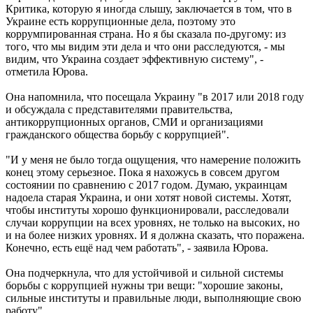
Критика, которую я иногда слышу, заключается в том, что в
Украине есть коррупционные дела, поэтому это
коррумпированная страна. Но я бы сказала по-другому: из
того, что мы видим эти дела и что они расследуются, - мы
видим, что Украина создает эффективную систему", -
отметила Юрова.
Она напомнила, что посещала Украину "в 2017 или 2018 году
и обсуждала с представителями правительства,
антикоррупционных органов, СМИ и организациями
гражданского общества борьбу с коррупцией".
"И у меня не было тогда ощущения, что намерение положить
конец этому серьезное. Пока я нахожусь в совсем другом
состоянии по сравнению с 2017 годом. Думаю, украинцам
надоела старая Украина, и они хотят новой системы. Хотят,
чтобы институты хорошо функционировали, расследовали
случаи коррупции на всех уровнях, не только на высоких, но
и на более низких уровнях. И я должна сказать, что поражена.
Конечно, есть ещё над чем работать", - заявила Юрова.
Она подчеркнула, что для устойчивой и сильной системы
борьбы с коррупцией нужны три вещи: "хорошие законы,
сильные институты и правильные люди, выполняющие свою
работу".