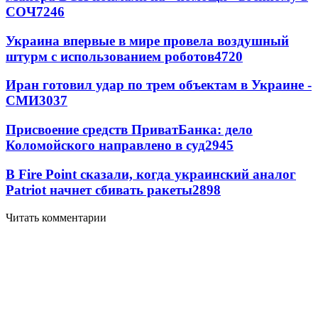
СОЧ
7246
Украина впервые в мире провела воздушный
штурм с использованием роботов
4720
Иран готовил удар по трем объектам в Украине -
СМИ
3037
Присвоение средств ПриватБанка: дело
Коломойского направлено в суд
2945
В Fire Point сказали, когда украинский аналог
Patriot начнет сбивать ракеты
2898
Читать комментарии