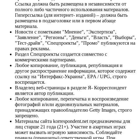
Ссылка должна быть размещена в независимости от
полного либо частичного использования материалов.
Гиперссылка (для интернет- изданий) – должна быть
размещена в подзаголовке или в первом абзаце
материала.
Новости с пометками "Мнение", "Экспертиза",
"Заявление", "Регионы", "Деньги", "Власть", "Выборы",
"Тест-драйв", "Спецпроекты", "Промо" публикуются на
правах рекламы.
Раздел Спецпроекты создается совместно с
коммерческими партнерами.
Любое копирование, публикация, републикация и
другое распространение информации, которое содержит
ссылку на "Интерфакс-Украина", EPA / UPG, строго
воспрещается.
Владелец веб-страницы в разделе Я- Корреспондент
является автор публикации.
Любое копирование, перепечатка и воспроизведение
фотографий и/или аудиовизуальных материалов,
принадлежащих правообладателю Getty Images, строго
запрещено.
Материалы сайта korrespondent.net предназначены для
лиц старше 21 года (21+). Участие в азартных играх
может вызвать игровую зависимость. Соблюдайте
правила (принципы) ответственной игры. При