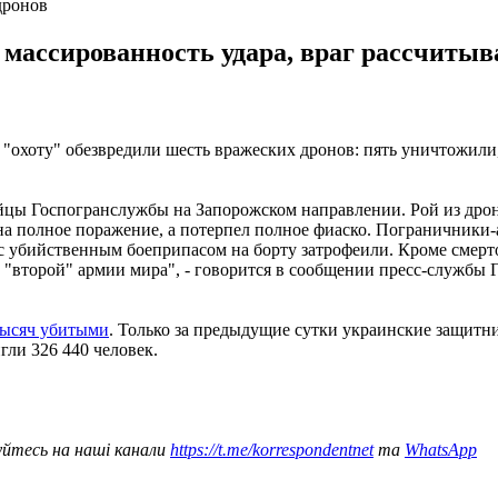
дронов
массированность удара, враг рассчитыв
охоту" обезвредили шесть вражеских дронов: пять уничтожили,
цы Госпогранслужбы на Запорожском направлении. Рой из дрон
 на полное поражение, а потерпел полное фиаско. Пограничник
 с убийственным боеприпасом на борту затрофеили. Кроме смерт
 "второй" армии мира", - говорится в сообщении пресс-службы 
тысяч убитыми
. Только за предыдущие сутки украинские защитн
гли 326 440 человек.
уйтесь на наші канали
https://t.me/korrespondentnet
та
WhatsApp