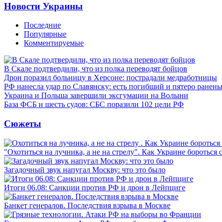
Новости Украины
Последние
Популярные
Комментируемые
В Скале подтвердили, что из полка переводят бойцов
Дрон поразил больницу в Херсоне: пострадали медработницы
РФ нанесла удар по Славянску: есть погибший и пятеро ранен
Украина и Польша завершили эксгумации на Волыни
База ФСБ и шесть судов: СБС поразили 102 цели РФ
Сюжеты
"Охотиться на лучника, а не на стрелу". Как Украине бороться 
Загадочный звук напугал Москву: что это было
Итоги 06.08: Санкции против РФ и дрон в Лейпциге
Банкет генералов. Последствия взрыва в Москве