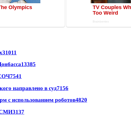
х
31011
Донбасса
13385
 СОЧ
7541
кого направлено в суд
7156
рм с использованием роботов
4820
- СМИ
3137