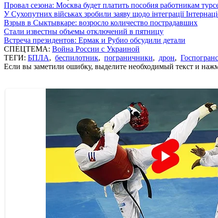
Провал сезона: Москва будет платить пособия работникам тур
У Сухопутних військах зробили заяву щодо інтеграції Інтернац
Взрыв в Сыктывкаре: возросло количество пострадавших
Стали известны объемы отключений в пятницу
Встреча президентов: Ермак и Рубио обсудили детали
СПЕЦТЕМА:
Война России с Украиной
ТЕГИ:
БПЛА
,
беспилотник
,
пограничники
,
дрон
,
Госпогран
Если вы заметили ошибку, выделите необходимый текст и нажми