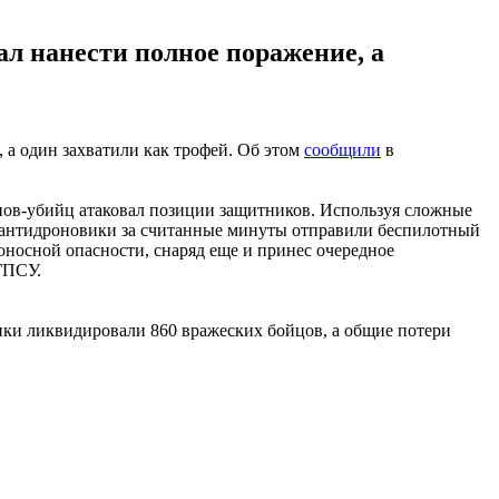
ал нанести полное поражение, а
 а один захватили как трофей. Об этом
сообщили
в
ов-убийц атаковал позиции защитников. Используя сложные
и-антидроновики за считанные минуты отправили беспилотный
оносной опасности, снаряд еще и принес очередное
ГПСУ.
ики ликвидировали 860 вражеских бойцов, а общие потери