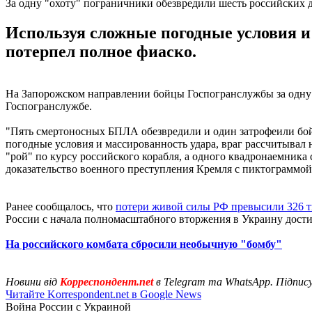
За одну "охоту" пограничники обезвредили шесть российских 
Используя сложные погодные условия и 
потерпел полное фиаско.
На Запорожском направлении бойцы Госпогранслужбы за одну "
Госпогранслужбе.
"Пять смертоносных БПЛА обезвредили и один затрофеили бой
погодные условия и массированность удара, враг рассчитывал
"рой" по курсу российского корабля, а одного квадронаемника
доказательство военного преступления Кремля с пиктограммой
Ранее сообщалось, что
потери живой силы РФ превысили 326 
России с начала полномасштабного вторжения в Украину дости
На российского комбата сбросили необычную "бомбу"
Новини від
Корреспондент.net
в Telegram та WhatsApp. Підпис
Читайте Korrespondent.net в Google News
Война России с Украиной