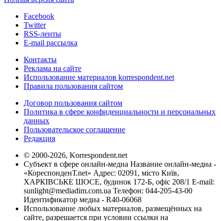
Facebook
Twitter
RSS-ленты
E-mail рассылка
Контакты
Реклама на сайте
Использование материалов korrespondent.net
Правила пользования сайтом
Договор пользования сайтом
Политика в сфере конфиденциальности и персональных
данных
Пользовательское соглашение
Редакция
© 2000-2026, Korrespondent.net
Субъект в сфере онлайн-медиа Название онлайн-медиа -
«КореспонденТ.net» Адрес: 02091, місто Київ,
ХАРКІВСЬКЕ ШОСЕ, будинок 172-Б, офіс 208/1 E-mail:
sunlight@mediadim.com.ua
Телефон: 044-205-43-00
Идентификатор медиа - R40-06068
Использование любых материалов, размещённых на
сайте, разрешается при условии ссылки на