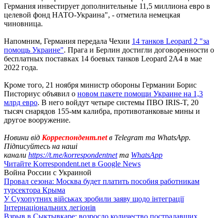
Германия инвестирует дополнительные 11,5 миллиона евро в
целевой фонд НАТО-Украина", - отметила немецкая
чиновница.
Напомним, Германия передала Чехии
14 танков Leopard 2 "за
помощь Украине"
. Прага и Берлин достигли договоренности о
бесплатных поставках 14 боевых танков Leopard 2A4 в мае
2022 года.
Кроме того, 21 ноября министр обороны Германии Борис
Писториус объявил о
новом пакете помощи Украине на 1,3
млрд евро
. В него войдут четыре системы ПВО IRIS-T, 20
тысяч снарядов 155-мм калибра, противотанковые мины и
другое вооружение.
Новини від
Корреспондент.net
в Telegram та WhatsApp.
Підписуйтесь на наші
канали
https://t.me/korrespondentnet
та
WhatsApp
Читайте Korrespondent.net в Google News
Война России с Украиной
Провал сезона: Москва будет платить пособия работникам
турсектора Крыма
У Сухопутних військах зробили заяву щодо інтеграції
Інтернаціональних легіонів
Взрыв в Сыктывкаре: возросло количество пострадавших