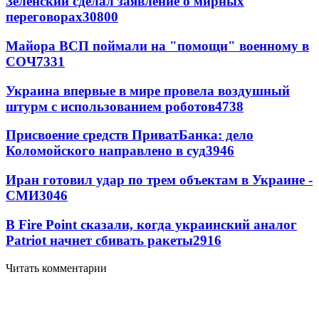
Зеленский сделал заявление о мирных
переговорах
30800
Майора ВСП поймали на "помощи" военному в
СОЧ
7331
Украина впервые в мире провела воздушный
штурм с использованием роботов
4738
Присвоение средств ПриватБанка: дело
Коломойского направлено в суд
3946
Иран готовил удар по трем объектам в Украине -
СМИ
3046
В Fire Point сказали, когда украинский аналог
Patriot начнет сбивать ракеты
2916
Читать комментарии