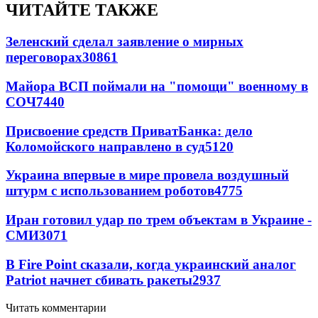
ЧИТАЙТЕ ТАКЖЕ
Зеленский сделал заявление о мирных
переговорах
30861
Майора ВСП поймали на "помощи" военному в
СОЧ
7440
Присвоение средств ПриватБанка: дело
Коломойского направлено в суд
5120
Украина впервые в мире провела воздушный
штурм с использованием роботов
4775
Иран готовил удар по трем объектам в Украине -
СМИ
3071
В Fire Point сказали, когда украинский аналог
Patriot начнет сбивать ракеты
2937
Читать комментарии