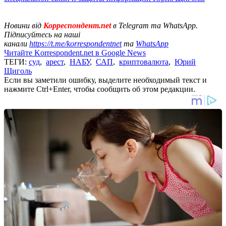
Новини від
Корреспондент.net
в Telegram та WhatsApp.
Підписуйтесь на наші
канали
https://t.me/korrespondentnet
та
WhatsApp
Читайте Korrespondent.net в Google News
ТЕГИ:
суд
,
арест
,
НАБУ
,
САП
,
криптовалюта
,
Юрий
Щиголь
Если вы заметили ошибку, выделите необходимый текст и
нажмите Ctrl+Enter, чтобы сообщить об этом редакции.