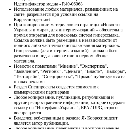
Идентификатор медиа - R40-06068
Использование любых материалов, размещённых на
сайте, разрешается при условии ссылки на
Корреспондент.net.
При копировании материалов со страницы «Новости
Украины и мира», для интернет-изданий – обязательна
прямая открытая для поисковых систем гиперссылка.
Ссылка должна быть размещена в независимости от
полного либо частичного использования материалов.
Гиперссылка (для интернет- изданий) – должна быть
размещена в подзаголовке или в первом абзаце
материала.
Новости с пометками "Мнение", "Экспертиза",
"Заявление", "Регионы", "Деньги", "Власть", "Выборы",
"Тест-драйв", "Спецпроекты", "Промо" публикуются на
правах рекламы.
Раздел Спецпроекты создается совместно с
коммерческими партнерами.
Любое копирование, публикация, републикация и
другое распространение информации, которое содержит
ссылку на "Интерфакс-Украина", EPA / UPG, строго
воспрещается.
Владелец веб-страницы в разделе Я- Корреспондент
является автор публикации.
Любое копирование, перепечатка и воспроизведение