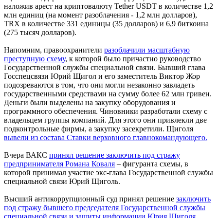
наложив арест на криптовалюту Tether USDT в количестве 1,2
млн единиц (на момент разоблачения - 1,2 млн долларов),
TRX в количестве 331 единицы (35 долларов) и 6,9 биткоина
(275 тысяч долларов).
Напомним, правоохранители
разоблачили масштабную
преступную схему
, к которой было причастно руководство
Государственной службы специальной связи. Бывший глава
Госспецсвязи Юрий Щигол и его заместитель Виктор Жор
подозреваются в том, что они могли незаконно завладеть
государственными средствами на сумму более 62 млн гривен.
Деньги были выделены на закупку оборудования и
программного обеспечения. Чиновники разработали схему с
владельцем группы компаний. Для этого они привлекли две
подконтрольные фирмы, а закупку засекретили. Щиголя
вывели из состава Ставки верховного главнокомандующего.
Вчера ВАКС
принял решение заключить под стражу
предпринимателя Романа Коваля
– фигуранта схемы, в
которой принимал участие экс-глава Государственной службы
специальной связи Юрий Щиголь.
Высший антикоррупционный суд принял решение
заключить
под стражу бывшего председателя Государственной службы
специальной связи и защиты информации Юрия Щиголя.