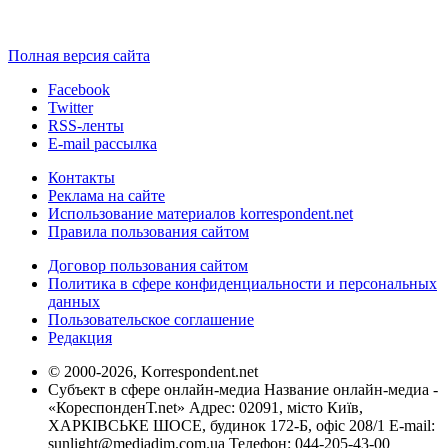
Полная версия сайта
Facebook
Twitter
RSS-ленты
E-mail рассылка
Контакты
Реклама на сайте
Использование материалов korrespondent.net
Правила пользования сайтом
Договор пользования сайтом
Политика в сфере конфиденциальности и персональных
данных
Пользовательское соглашение
Редакция
© 2000-2026, Korrespondent.net
Субъект в сфере онлайн-медиа Название онлайн-медиа -
«КореспонденТ.net» Адрес: 02091, місто Київ,
ХАРКІВСЬКЕ ШОСЕ, будинок 172-Б, офіс 208/1 E-mail:
sunlight@mediadim.com.ua
Телефон: 044-205-43-00