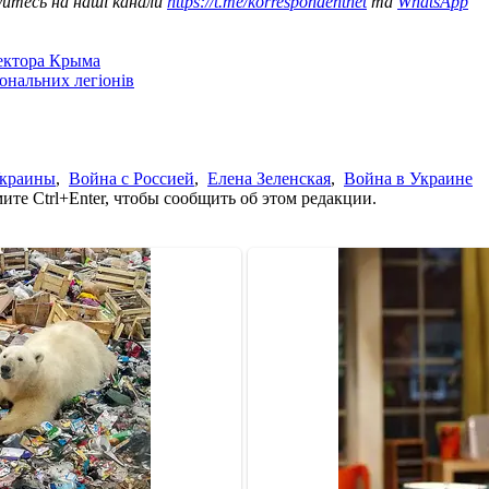
уйтесь на наші канали
https://t.me/korrespondentnet
та
WhatsApp
сектора Крыма
іональних легіонів
Украины
,
Война с Россией
,
Елена Зеленская
,
Война в Украине
те Ctrl+Enter, чтобы сообщить об этом редакции.