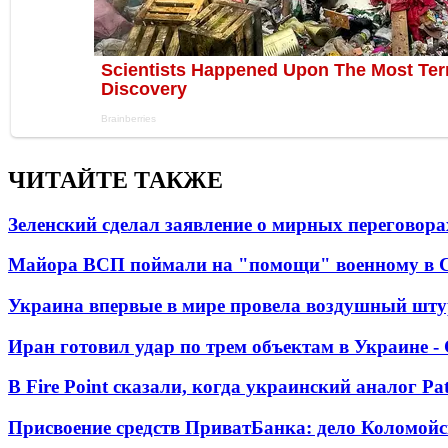
ЧИТАЙТЕ ТАКЖЕ
Зеленский сделал заявление о мирных переговора
Майора ВСП поймали на "помощи" военному в
Украина впервые в мире провела воздушный шту
Иран готовил удар по трем объектам в Украине 
В Fire Point сказали, когда украинский аналог Pa
Присвоение средств ПриватБанка: дело Коломойс