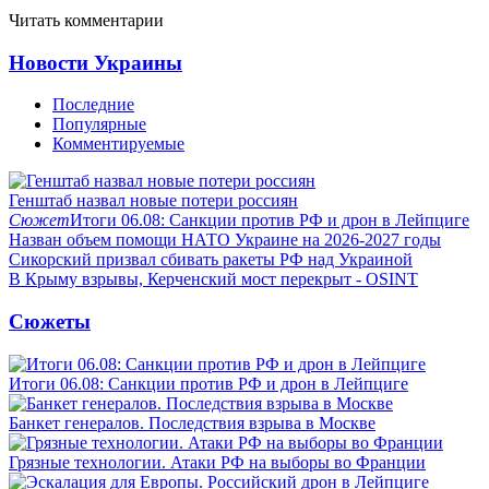
Читать комментарии
Новости Украины
Последние
Популярные
Комментируемые
Генштаб назвал новые потери россиян
Сюжет
Итоги 06.08: Санкции против РФ и дрон в Лейпциге
Назван объем помощи НАТО Украине на 2026-2027 годы
Сикорский призвал сбивать ракеты РФ над Украиной
В Крыму взрывы, Керченский мост перекрыт - OSINT
Сюжеты
Итоги 06.08: Санкции против РФ и дрон в Лейпциге
Банкет генералов. Последствия взрыва в Москве
Грязные технологии. Атаки РФ на выборы во Франции