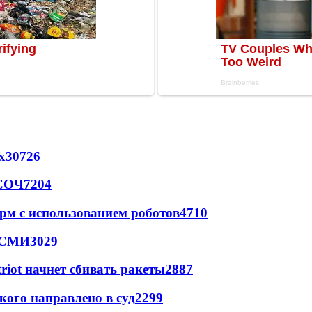
х
30726
 СОЧ
7204
рм с использованием роботов
4710
- СМИ
3029
triot начнет сбивать ракеты
2887
кого направлено в суд
2299