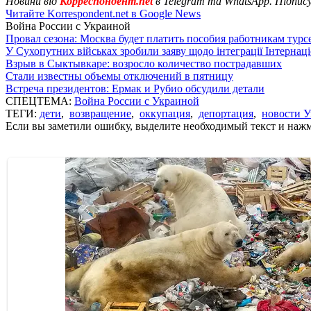
Новини від
Корреспондент.net
в Telegram та WhatsApp. Підпис
Читайте Korrespondent.net в Google News
Война России с Украиной
Провал сезона: Москва будет платить пособия работникам тур
У Сухопутних військах зробили заяву щодо інтеграції Інтернац
Взрыв в Сыктывкаре: возросло количество пострадавших
Стали известны объемы отключений в пятницу
Встреча президентов: Ермак и Рубио обсудили детали
СПЕЦТЕМА:
Война России с Украиной
ТЕГИ:
дети
,
возвращение
,
оккупация
,
депортация
,
новости 
Если вы заметили ошибку, выделите необходимый текст и нажми