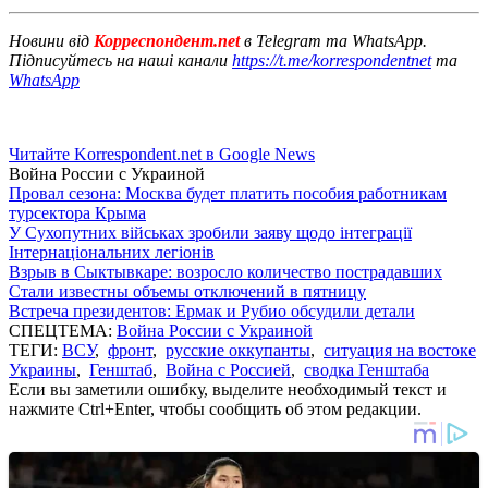
Новини від
Корреспондент.net
в Telegram та WhatsApp.
Підписуйтесь на наші канали
https://t.me/korrespondentnet
та
WhatsApp
Читайте Korrespondent.net в Google News
Война России с Украиной
Провал сезона: Москва будет платить пособия работникам
турсектора Крыма
У Сухопутних військах зробили заяву щодо інтеграції
Інтернаціональних легіонів
Взрыв в Сыктывкаре: возросло количество пострадавших
Стали известны объемы отключений в пятницу
Встреча президентов: Ермак и Рубио обсудили детали
СПЕЦТЕМА:
Война России с Украиной
ТЕГИ:
ВСУ
,
фронт
,
русские оккупанты
,
ситуация на востоке
Украины
,
Генштаб
,
Война с Россией
,
сводка Генштаба
Если вы заметили ошибку, выделите необходимый текст и
нажмите Ctrl+Enter, чтобы сообщить об этом редакции.