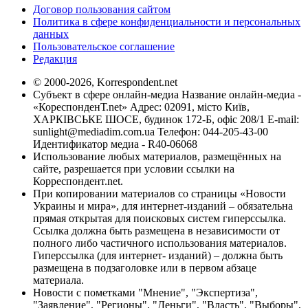
Договор пользования сайтом
Политика в сфере конфиденциальности и персональных
данных
Пользовательское соглашение
Редакция
© 2000-2026, Korrespondent.net
Субъект в сфере онлайн-медиа Название онлайн-медиа -
«КореспонденТ.net» Адрес: 02091, місто Київ,
ХАРКІВСЬКЕ ШОСЕ, будинок 172-Б, офіс 208/1 E-mail:
sunlight@mediadim.com.ua
Телефон: 044-205-43-00
Идентификатор медиа - R40-06068
Использование любых материалов, размещённых на
сайте, разрешается при условии ссылки на
Корреспондент.net.
При копировании материалов со страницы «Новости
Украины и мира», для интернет-изданий – обязательна
прямая открытая для поисковых систем гиперссылка.
Ссылка должна быть размещена в независимости от
полного либо частичного использования материалов.
Гиперссылка (для интернет- изданий) – должна быть
размещена в подзаголовке или в первом абзаце
материала.
Новости с пометками "Мнение", "Экспертиза",
"Заявление", "Регионы", "Деньги", "Власть", "Выборы",