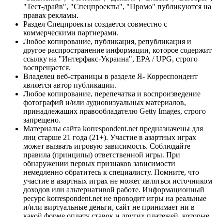
"Тест-драйв", "Спецпроекты", "Промо" публикуются на
правах рекламы.
Раздел Спецпроекты создается совместно с
коммерческими партнерами.
Любое копирование, публикация, републикация и
другое распространение информации, которое содержит
ссылку на "Интерфакс-Украина", EPA / UPG, строго
воспрещается.
Владелец веб-страницы в разделе Я- Корреспондент
является автор публикации.
Любое копирование, перепечатка и воспроизведение
фотографий и/или аудиовизуальных материалов,
принадлежащих правообладателю Getty Images, строго
запрещено.
Материалы сайта korrespondent.net предназначены для
лиц старше 21 года (21+). Участие в азартных играх
может вызвать игровую зависимость. Соблюдайте
правила (принципы) ответственной игры. При
обнаружении первых признаков зависимости
немедленно обратитесь к специалисту. Помните, что
участие в азартных играх не может являться источником
доходов или альтернативой работе. Информационный
ресурс korrespondent.net не проводит игры на реальные
и/или виртуальные деньги, сайт не принимает ни в
какой форме оплату ставок и других платежей, которые