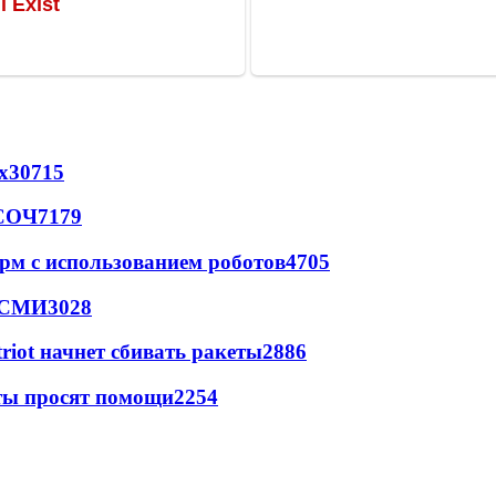
х
30715
 СОЧ
7179
рм с использованием роботов
4705
- СМИ
3028
triot начнет сбивать ракеты
2886
сты просят помощи
2254