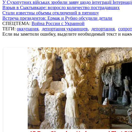
У Сухопутних військах зробили заяву щодо інтеграції Інтернац
Взрыв в Сыктывкаре: возросло количество пострадавших
Стали известны объемы отключений в пятницу
Встреча президентов: Ермак и Рубио обсудили детали
СПЕЦТЕМА:
Война России с Украиной
ТЕГИ:
оккупация
,
депортация украинцев
,
депортация
,
сопро
Если вы заметили ошибку, выделите необходимый текст и нажми