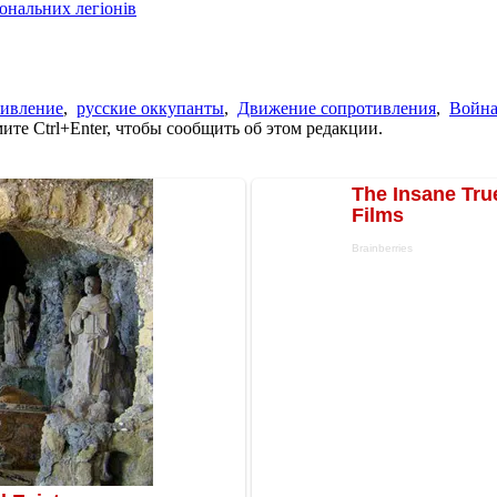
іональних легіонів
тивление
,
русские оккупанты
,
Движение сопротивления
,
Война
те Ctrl+Enter, чтобы сообщить об этом редакции.