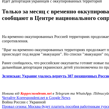
Идет депортация украинцев с оккупированных территорий
Только за месяц с временно оккупиров
сообщают в Центре национального соп
На временно оккупированных Россией территориях продолжает
сопротивления.
"Враг на временно оккупированных территориях продолжает п
происходит под видом "эвакуации". Но списки "эвакуации" под
Ранее сообщалось, что российские оккупанты готовят новые 
дальнейшая депортация украинских детей уполномочена по пр
Зеленская: Украине удалось вернуть 387 похищенных Россие
Новини від
Корреспондент.net
в Telegram та WhatsApp. Підписуй
Читайте Korrespondent.net в Google News
Война России с Украиной
Провал сезона: Москва будет платить пособия работникам тур