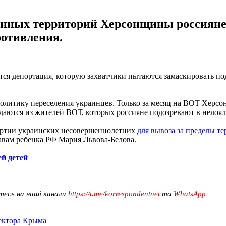
анных территорий Херсонщины россияне
ротивления.
ся депортация, которую захватчики пытаются замаскировать по
олитику переселения украинцев. Только за месяц на ВОТ Херсо
аются из жителей ВОТ, которых россияне подозревают в нелояль
партии украинских несовершеннолетних
для вывоза за пределы т
авам ребенка РФ Мария Львова-Белова.
й детей
тесь на наші канали
https://t.me/korrespondentnet
та
WhatsApp
сектора Крыма