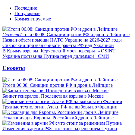
Последние
Популярные
Комментируемые
Сюжет
Итоги 06.08: Санкции против РФ и дрон в Лейпциге
Назван объем помощи НАТО Украине на 2026-2027 годы
Сикорский призвал сбивать ракеты РФ над Украиной
В Крыму взрывы, Керченский мост перекрыт - OSINT
Украина поставила Путина перед дилеммой - СМИ
Сюжеты
Итоги 06.08: Санкции против РФ и дрон в Лейпциге
Банкет генералов. Последствия взрыва в Москве
Грязные технологии. Атаки РФ на выборы во Франции
Эскалация для Европы. Российский дрон в Лейпциге
Изменения в армии РФ: что стоит за решением Путина