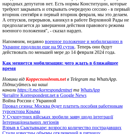
народных депутатов нет. Есть нормы Конституции, которые
требуют закрывать и открывать очередную сессию - в первый
вторник сентября и первый вторник февраля, мы это делаем.
А отпусков, перерывов, каникул в работе Верховной Рады не
предполагается до завершения действия правового режима
военного положения", - сказал нардеп.
Напомним, недавно
военное положение и мобилизацию в
Украине продлили еще на 90 суток
. Теперь они будут
действовать по меньшей мере до 14 февраля 2024 года.
Как меняется мобилизация: чего ждать в ближайшее
время
Новини від
Корреспондент.net
в Telegram та WhatsApp.
Підписуйтесь на наші
канали
https://t.me/korrespondentnet
та
WhatsApp
Читайте Korrespondent.net в Google News
Война России с Украиной
Провал сезона: Москва будет платить пособия работникам
турсектора Крыма
У Сухопутних військах зробили заяву щодо інтеграції
Інтернаціональних легіонів
Взрыв в Сыктывкаре: возросло количество пострадавших
Стали известны объемы отключений в пятницу