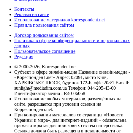
Контакты
Реклама на сайте
Использование материалов korrespondent.net
Правила пользования сайтом
Договор пользования сайтом
Политика в сфере конфиденциальности и персональных
данных
Пользовательское соглашение
Редакция
© 2000-2026, Korrespondent.net
Субъект в сфере онлайн-медиа Название онлайн-медиа -
«КореспонденТ.net» Адрес: 02091, місто Київ,
ХАРКІВСЬКЕ ШОСЕ, будинок 172-Б, офіс 208/1 E-mail:
sunlight@mediadim.com.ua
Телефон: 044-205-43-00
Идентификатор медиа - R40-06068
Использование любых материалов, размещённых на
сайте, разрешается при условии ссылки на
Корреспондент.net.
При копировании материалов со страницы «Новости
Украины и мира», для интернет-изданий – обязательна
прямая открытая для поисковых систем гиперссылка.
Ссылка должна быть размещена в независимости от