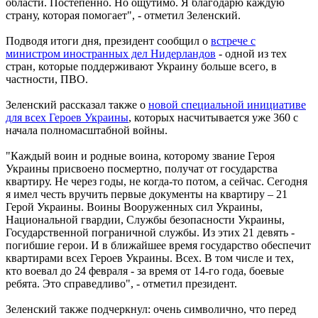
области. Постепенно. Но ощутимо. Я благодарю каждую
страну, которая помогает", - отметил Зеленский.
Подводя итоги дня, президент сообщил о
встрече с
министром иностранных дел Нидерландов
- одной из тех
стран, которые поддерживают Украину больше всего, в
частности, ПВО.
Зеленский рассказал также о
новой специальной инициативе
для всех Героев Украины
, которых насчитывается уже 360 с
начала полномасштабной войны.
"Каждый воин и родные воина, которому звание Героя
Украины присвоено посмертно, получат от государства
квартиру. Не через годы, не когда-то потом, а сейчас. Сегодня
я имел честь вручить первые документы на квартиру – 21
Герой Украины. Воины Вооруженных сил Украины,
Национальной гвардии, Службы безопасности Украины,
Государственной пограничной службы. Из этих 21 девять -
погибшие герои. И в ближайшее время государство обеспечит
квартирами всех Героев Украины. Всех. В том числе и тех,
кто воевал до 24 февраля - за время от 14-го года, боевые
ребята. Это справедливо", - отметил президент.
Зеленский также подчеркнул: очень символично, что перед