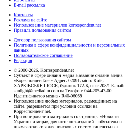
E-mail рассылка
Контакты
Реклама на сайте
Использование материалов korrespondent.net
Правила пользования сайтом
Договор пользования сайтом
Политика в сфере конфиденциальности и персональных
данных
Пользовательское соглашение
Редакция
© 2000-2026, Korrespondent.net
Субъект в сфере онлайн-медиа Название онлайн-медиа -
«КореспонденТ.net» Адрес: 02091, місто Київ,
ХАРКІВСЬКЕ ШОСЕ, будинок 172-Б, офіс 208/1 E-mail:
sunlight@mediadim.com.ua
Телефон: 044-205-43-00
Идентификатор медиа - R40-06068
Использование любых материалов, размещённых на
сайте, разрешается при условии ссылки на
Корреспондент.net.
При копировании материалов со страницы «Новости
Украины и мира», для интернет-изданий – обязательна
прямая открытая для поисковых систем гиперссылка.