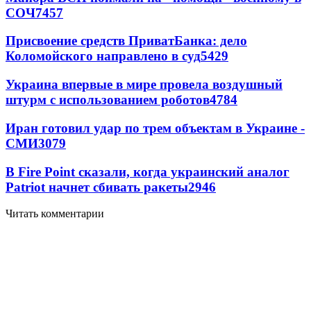
СОЧ
7457
Присвоение средств ПриватБанка: дело
Коломойского направлено в суд
5429
Украина впервые в мире провела воздушный
штурм с использованием роботов
4784
Иран готовил удар по трем объектам в Украине -
СМИ
3079
В Fire Point сказали, когда украинский аналог
Patriot начнет сбивать ракеты
2946
Читать комментарии