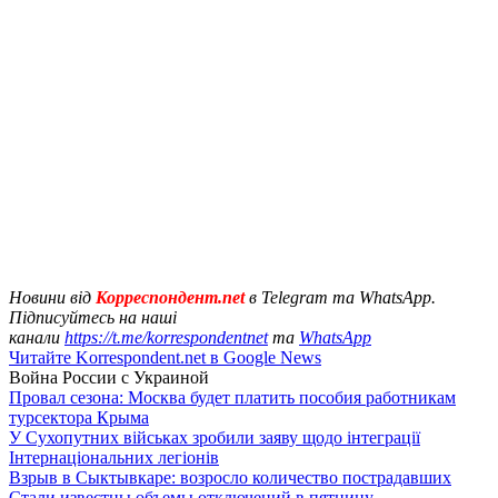
Новини від
Корреспондент.net
в Telegram та WhatsApp.
Підписуйтесь на наші
канали
https://t.me/korrespondentnet
та
WhatsApp
Читайте Korrespondent.net в Google News
Война России с Украиной
Провал сезона: Москва будет платить пособия работникам
турсектора Крыма
У Сухопутних військах зробили заяву щодо інтеграції
Інтернаціональних легіонів
Взрыв в Сыктывкаре: возросло количество пострадавших
Стали известны объемы отключений в пятницу