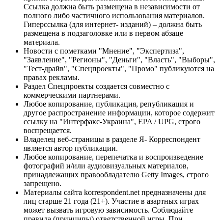
Ссылка должна быть размещена в независимости от
полного либо частичного использования материалов.
Гиперссылка (для интернет- изданий) – должна быть
размещена в подзаголовке или в первом абзаце
материала.
Новости с пометками "Мнение", "Экспертиза",
"Заявление", "Регионы", "Деньги", "Власть", "Выборы",
"Тест-драйв", "Спецпроекты", "Промо" публикуются на
правах рекламы.
Раздел Спецпроекты создается совместно с
коммерческими партнерами.
Любое копирование, публикация, републикация и
другое распространение информации, которое содержит
ссылку на "Интерфакс-Украина", EPA / UPG, строго
воспрещается.
Владелец веб-страницы в разделе Я- Корреспондент
является автор публикации.
Любое копирование, перепечатка и воспроизведение
фотографий и/или аудиовизуальных материалов,
принадлежащих правообладателю Getty Images, строго
запрещено.
Материалы сайта korrespondent.net предназначены для
лиц старше 21 года (21+). Участие в азартных играх
может вызвать игровую зависимость. Соблюдайте
правила (принципы) ответственной игры. При