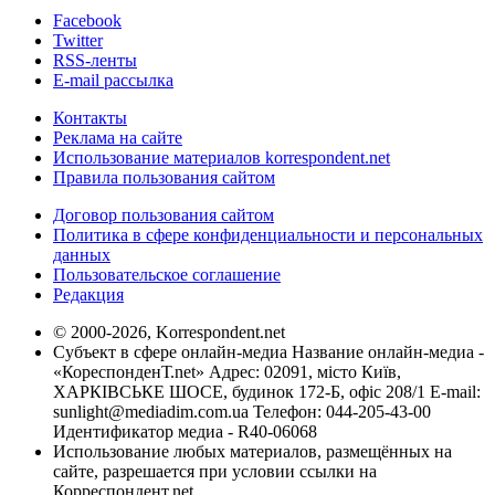
Facebook
Twitter
RSS-ленты
E-mail рассылка
Контакты
Реклама на сайте
Использование материалов korrespondent.net
Правила пользования сайтом
Договор пользования сайтом
Политика в сфере конфиденциальности и персональных
данных
Пользовательское соглашение
Редакция
© 2000-2026, Korrespondent.net
Субъект в сфере онлайн-медиа Название онлайн-медиа -
«КореспонденТ.net» Адрес: 02091, місто Київ,
ХАРКІВСЬКЕ ШОСЕ, будинок 172-Б, офіс 208/1 E-mail:
sunlight@mediadim.com.ua
Телефон: 044-205-43-00
Идентификатор медиа - R40-06068
Использование любых материалов, размещённых на
сайте, разрешается при условии ссылки на
Корреспондент.net.