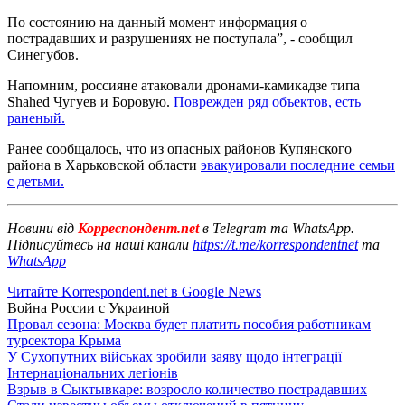
По состоянию на данный момент информация о
пострадавших и разрушениях не поступала”, - сообщил
Синегубов.
Напомним, россияне атаковали дронами-камикадзе типа
Shahed Чугуев и Боровую.
Поврежден ряд объектов, есть
раненый.
Ранее сообщалось, что из опасных районов Купянского
района в Харьковской области
эвакуировали последние семьи
с детьми.
Новини від
Корреспондент.net
в Telegram та WhatsApp.
Підписуйтесь на наші канали
https://t.me/korrespondentnet
та
WhatsApp
Читайте Korrespondent.net в Google News
Война России с Украиной
Провал сезона: Москва будет платить пособия работникам
турсектора Крыма
У Сухопутних військах зробили заяву щодо інтеграції
Інтернаціональних легіонів
Взрыв в Сыктывкаре: возросло количество пострадавших