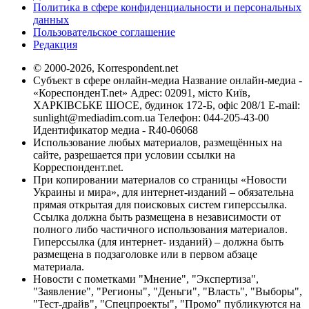
Политика в сфере конфиденциальности и персональных
данных
Пользовательское соглашение
Редакция
© 2000-2026, Korrespondent.net
Субъект в сфере онлайн-медиа Название онлайн-медиа -
«КореспонденТ.net» Адрес: 02091, місто Київ,
ХАРКІВСЬКЕ ШОСЕ, будинок 172-Б, офіс 208/1 E-mail:
sunlight@mediadim.com.ua
Телефон: 044-205-43-00
Идентификатор медиа - R40-06068
Использование любых материалов, размещённых на
сайте, разрешается при условии ссылки на
Корреспондент.net.
При копировании материалов со страницы «Новости
Украины и мира», для интернет-изданий – обязательна
прямая открытая для поисковых систем гиперссылка.
Ссылка должна быть размещена в независимости от
полного либо частичного использования материалов.
Гиперссылка (для интернет- изданий) – должна быть
размещена в подзаголовке или в первом абзаце
материала.
Новости с пометками "Мнение", "Экспертиза",
"Заявление", "Регионы", "Деньги", "Власть", "Выборы",
"Тест-драйв", "Спецпроекты", "Промо" публикуются на