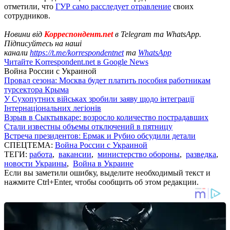
отметили, что
ГУР само расследует отравление
своих
сотрудников.
Новини від
Корреспондент.net
в Telegram та WhatsApp.
Підписуйтесь на наші
канали
https://t.me/korrespondentnet
та
WhatsApp
Читайте Korrespondent.net в Google News
Война России с Украиной
Провал сезона: Москва будет платить пособия работникам
турсектора Крыма
У Сухопутних військах зробили заяву щодо інтеграції
Інтернаціональних легіонів
Взрыв в Сыктывкаре: возросло количество пострадавших
Стали известны объемы отключений в пятницу
Встреча президентов: Ермак и Рубио обсудили детали
СПЕЦТЕМА:
Война России с Украиной
ТЕГИ:
работа
,
вакансии
,
министерство обороны
,
разведка
,
новости Украины
,
Война в Украине
Если вы заметили ошибку, выделите необходимый текст и
нажмите Ctrl+Enter, чтобы сообщить об этом редакции.