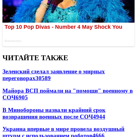
ЧИТАЙТЕ ТАКЖЕ
Зеленский сделал заявление о мирных
переговорах
30589
Майора ВСП поймали на "помощи" военному в
СОЧ
6905
В Минобороны назвали крайний срок
возвращения военных после СОЧ
4944
Украина впервые в мире провела воздушный
штурм с использованием роботов
4666