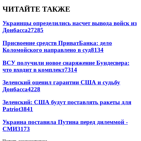
ЧИТАЙТЕ ТАКЖЕ
Украинцы определились насчет вывода войск из
Донбасса
27285
Присвоение средств ПриватБанка: дело
Коломойского направлено в суд
8134
ВСУ получили новое снаряжение Бундесвера:
что входит в комплект
7314
Зеленский оценил гарантии США и судьбу
Донбасса
4228
Зеленский: США будут поставлять ракеты для
Patriot
3841
Украина поставила Путина перед дилеммой -
СМИ
3173