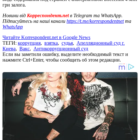
грн залога.
Новини від
Корреспондент.net
в Telegram та WhatsApp.
Підписуйтесь на наші канали
https://t.me/korrespondentnet
та
WhatsApp
Читайте Korrespondent.net в Google News
ТЕГИ:
коррупция
,
взятка
,
судья
,
Апелляционный суд г.
Киева
,
Вакс
,
Антикоррупционный суд
Если вы заметили ошибку, выделите необходимый текст и
нажмите Ctrl+Enter, чтобы сообщить об этом редакции.