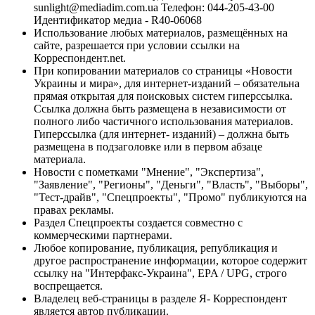
sunlight@mediadim.com.ua
Телефон: 044-205-43-00
Идентификатор медиа - R40-06068
Использование любых материалов, размещённых на
сайте, разрешается при условии ссылки на
Корреспондент.net.
При копировании материалов со страницы «Новости
Украины и мира», для интернет-изданий – обязательна
прямая открытая для поисковых систем гиперссылка.
Ссылка должна быть размещена в независимости от
полного либо частичного использования материалов.
Гиперссылка (для интернет- изданий) – должна быть
размещена в подзаголовке или в первом абзаце
материала.
Новости с пометками "Мнение", "Экспертиза",
"Заявление", "Регионы", "Деньги", "Власть", "Выборы",
"Тест-драйв", "Спецпроекты", "Промо" публикуются на
правах рекламы.
Раздел Спецпроекты создается совместно с
коммерческими партнерами.
Любое копирование, публикация, републикация и
другое распространение информации, которое содержит
ссылку на "Интерфакс-Украина", EPA / UPG, строго
воспрещается.
Владелец веб-страницы в разделе Я- Корреспондент
является автор публикации.