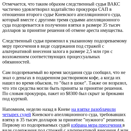
Отмечается, что таким образом следственный судья ВАКС
частично удовлетворил ходатайство прокурора САП в
отношении второго судье Киевского апелляционного суда,
который вместе с другими тремя судьями апелляционного
суда подозревается в получении взятки в размере 35 тысяч
долларов за принятие решения об отмене ареста имущества.
Следственный судья применил к указанному подозреваемому
меру пресечения в виде содержания под стражей с
альтернативой внесения залога в размере 2,5 млн грн с
возложением соответствующих процессуальных
обязанностей.
Сам подозреваемый во время заседания суда сообщил, что не
знал о деньгах в подаренном растворимом кофе, а когда их
нашел во время обысков, то "был в шоке". Также он возразил,
что эти средства могли быть приняты за принятие решения.
По словам прокурора, пакет из $8300 был скрыт за брюками
под курткой.
Напомним, неделю назад в Киеве
на взятке разоблачили
четырех судей
Киевского апелляционного суда, требовавших
взятку в 35 тысяч долларов за принятие "нужного" решения.
Первому из подозреваемых судей
избрана мера пресечения
в
виде содержания под стражей с альтернативой внесения 4 млн