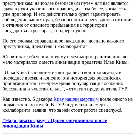
преступникам: наиболее безопасным путем для вас является
сдача в руки украинского правосудия, тем более, когда есть
уже приговор. И это действительно будет гарантировать
соблюдение ваших прав, безопасности и регулярного питания,
в отличие от опасного пребывания на территории
государства-агрессора", - подчеркнул он.
По его словам, справедливое наказание "догнано каждого
преступника, предателя и коллаборанта".
Юсов также объяснил, почему в медиапространство попало
мало материалов с места ликвидации предателя Ильи Кивы.
"Илья Кива был одним из лиц рашистской пропаганды в
последнее время, и конечно, эта история для российских
пропагандистов и ее чрезмерная популяризация особенно
болезненна и чувствительна", - отметил представитель ГУР.
Как известно, 6 декабря
Киву нашли мертвым
возле одного из
подмосковных отелей. В ГУР подтвердили смерть
коллаборанта, заявив, что за ней стоит работа спецслужб.
"Надо давать сдачу": Царев занервничал после
ликвидации Кивы