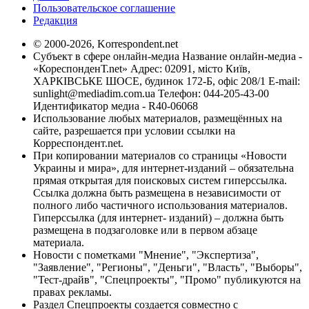
Пользовательское соглашение
Редакция
© 2000-2026, Korrespondent.net
Субъект в сфере онлайн-медиа Название онлайн-медиа -
«КореспонденТ.net» Адрес: 02091, місто Київ,
ХАРКІВСЬКЕ ШОСЕ, будинок 172-Б, офіс 208/1 E-mail:
sunlight@mediadim.com.ua
Телефон: 044-205-43-00
Идентификатор медиа - R40-06068
Использование любых материалов, размещённых на
сайте, разрешается при условии ссылки на
Корреспондент.net.
При копировании материалов со страницы «Новости
Украины и мира», для интернет-изданий – обязательна
прямая открытая для поисковых систем гиперссылка.
Ссылка должна быть размещена в независимости от
полного либо частичного использования материалов.
Гиперссылка (для интернет- изданий) – должна быть
размещена в подзаголовке или в первом абзаце
материала.
Новости с пометками "Мнение", "Экспертиза",
"Заявление", "Регионы", "Деньги", "Власть", "Выборы",
"Тест-драйв", "Спецпроекты", "Промо" публикуются на
правах рекламы.
Раздел Спецпроекты создается совместно с