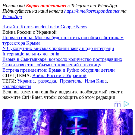
Новини від
Корреспондент.net
в Telegram та WhatsApp.
Підписуйтесь на наші канали
https://t.me/korrespondentnet
та
WhatsApp
Читайте Korrespondent.net в Google News
Война России с Украиной
Провал сезона: Москва будет платить пособия работникам
турсектора Крыма
У Сухопутних військах зробили заяву щодо інтеграції
Інтернаціональних легіонів
Взрыв в Сыктывкаре: возросло количество пострадавших
Стали известны объемы отключений в пятницу
Встреча президентов: Ермак и Рубио обсудили детали
СПЕЦТЕМА:
Война России с Украиной
ТЕГИ:
Украина
,
разведка
,
Предатель
,
Илья Кива
,
коллаборанты
Если вы заметили ошибку, выделите необходимый текст и
нажмите Ctrl+Enter, чтобы сообщить об этом редакции.