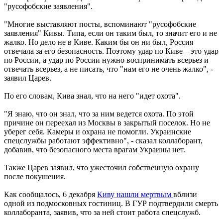
"русофобские заявления".
"Многие выставляют посты, вспоминают "русофобские
заявления" Кивы. Типа, если он таким был, то значит его и не
жалко. Но дело не в Киве. Каким бы он ни был, Россия
отвечала за его безопасность. Поэтому удар по Киве – это удар
по России, а удар по России нужно воспринимать всерьез и
отвечать всерьез, а не писать, что "нам его не очень жалко", -
заявил Царев.
По его словам, Кива знал, что на него "идет охота".
"Я знаю, что он знал, что за ним ведется охота. По этой
причине он переехал из Москвы в закрытый поселок. Но не
уберег себя. Камеры и охрана не помогли. Украинские
спецслужбы работают эффективно", - сказал коллаборант,
добавив, что безопасного места врагам Украины нет.
Также Царев заявил, что ужесточил собственную охрану
после покушения.
Как сообщалось, 6 декабря
Киву нашли мертвым
вблизи
одной из подмосковных гостиниц. В ГУР подтвердили смерть
коллаборанта, заявив, что за ней стоит работа спецслужб.