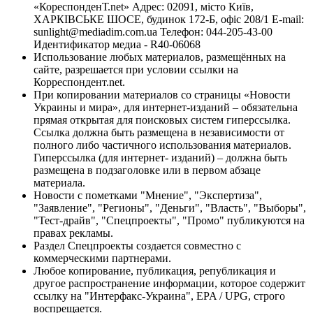
«КореспонденТ.net» Адрес: 02091, місто Київ,
ХАРКІВСЬКЕ ШОСЕ, будинок 172-Б, офіс 208/1 E-mail:
sunlight@mediadim.com.ua
Телефон: 044-205-43-00
Идентификатор медиа - R40-06068
Использование любых материалов, размещённых на
сайте, разрешается при условии ссылки на
Корреспондент.net.
При копировании материалов со страницы «Новости
Украины и мира», для интернет-изданий – обязательна
прямая открытая для поисковых систем гиперссылка.
Ссылка должна быть размещена в независимости от
полного либо частичного использования материалов.
Гиперссылка (для интернет- изданий) – должна быть
размещена в подзаголовке или в первом абзаце
материала.
Новости с пометками "Мнение", "Экспертиза",
"Заявление", "Регионы", "Деньги", "Власть", "Выборы",
"Тест-драйв", "Спецпроекты", "Промо" публикуются на
правах рекламы.
Раздел Спецпроекты создается совместно с
коммерческими партнерами.
Любое копирование, публикация, републикация и
другое распространение информации, которое содержит
ссылку на "Интерфакс-Украина", EPA / UPG, строго
воспрещается.