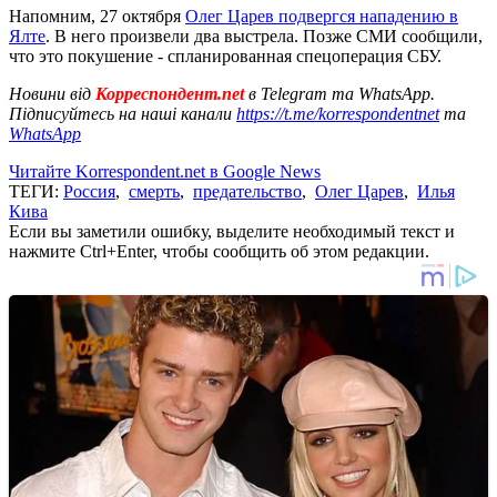
Напомним, 27 октября
Олег Царев подвергся нападению в
Ялте
. В него произвели два выстрела. Позже СМИ сообщили,
что это покушение - спланированная спецоперация СБУ.
Новини від
Корреспондент.net
в Telegram та WhatsApp.
Підписуйтесь на наші канали
https://t.me/korrespondentnet
та
WhatsApp
Читайте Korrespondent.net в Google News
ТЕГИ:
Россия
,
смерть
,
предательство
,
Олег Царев
,
Илья
Кива
Если вы заметили ошибку, выделите необходимый текст и
нажмите Ctrl+Enter, чтобы сообщить об этом редакции.