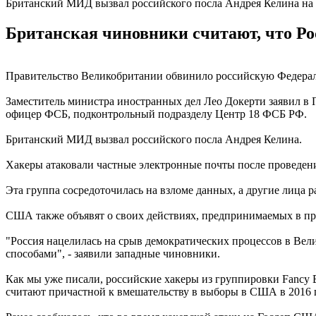
Британский МИД вызвал российского посла Андрея Келина на 
Британская чиновники считают, что Ро
Правительство Великобритании обвинило российскую Федераль
Заместитель министра иностранных дел Лео Докерти заявил в П
офицер ФСБ, подконтрольный подразделу Центр 18 ФСБ РФ.
Британский МИД вызвал российского посла Андрея Келина.
Хакеры атаковали частные электронные почты после проведени
Эта группа сосредоточилась на взломе данных, а другие лица 
США также объявят о своих действиях, предпринимаемых в пр
"Россия нацелилась на срыв демократических процессов в Вел
способами", - заявили западные чиновники.
Как мы уже писали, российские хакеры из группировки Fancy 
считают причастной к вмешательству в выборы в США в 2016 г