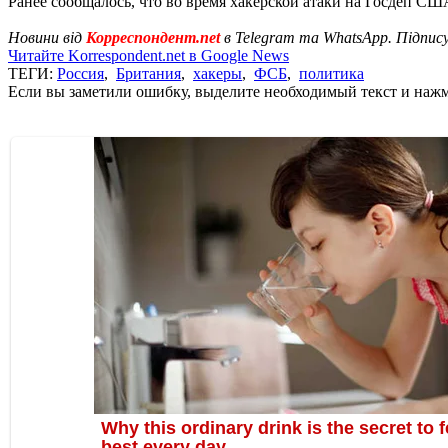
Ранее сообщалось, что во время хакерской атаки на Госдеп С
Новини від
Корреспондент.net
в Telegram та WhatsApp. Підпис
Читайте Korrespondent.net в Google News
ТЕГИ:
Россия
,
Британия
,
хакеры
,
ФСБ
,
политика
Если вы заметили ошибку, выделите необходимый текст и нажми