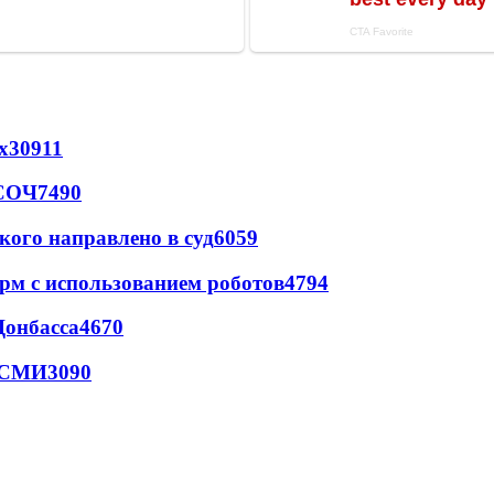
х
30911
 СОЧ
7490
кого направлено в суд
6059
рм с использованием роботов
4794
Донбасса
4670
- СМИ
3090