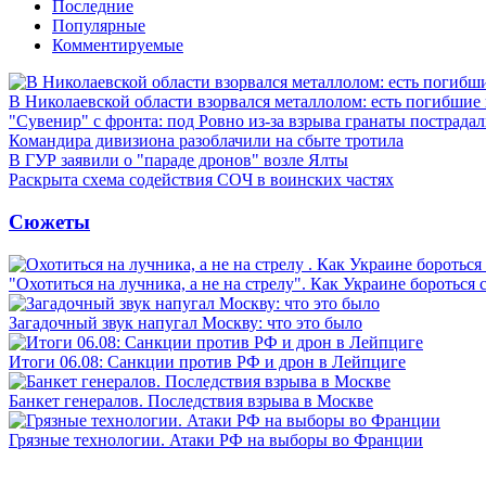
Последние
Популярные
Комментируемые
В Николаевской области взорвался металлолом: есть погибшие
"Сувенир" с фронта: под Ровно из-за взрыва гранаты пострада
Командира дивизиона разоблачили на сбыте тротила
В ГУР заявили о "параде дронов" возле Ялты
Раскрыта схема содействия СОЧ в воинских частях
Сюжеты
"Охотиться на лучника, а не на стрелу". Как Украине бороться 
Загадочный звук напугал Москву: что это было
Итоги 06.08: Санкции против РФ и дрон в Лейпциге
Банкет генералов. Последствия взрыва в Москве
Грязные технологии. Атаки РФ на выборы во Франции