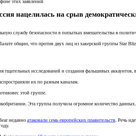
фоне этих заявлений
ссия нацелилась на срыв демократическ
ную службу безопасности в попытках вмешательства в политич
алате общин, что против двух лиц из хакерской группы Star Bli
я тщательных исследований и создания фальшивых аккаунтов, в
распространяли их по разным каналам.
отивовес этой группе.
икобритании. Эта группа получила огромное количество данных
Bear недавно
атаковали семь европейских правительств
. Речь ид
оду.