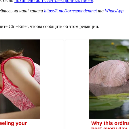
ША было
похищено 60 тысяч электронных писем
.
уйтесь на наші канали
https://t.me/korrespondentnet
та
WhatsApp
те Ctrl+Enter, чтобы сообщить об этом редакции.