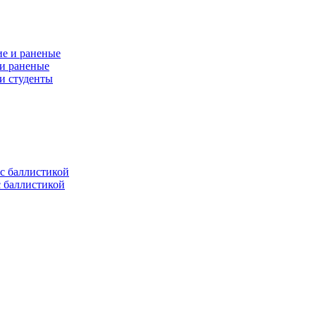
 и раненые
ли студенты
с баллистикой