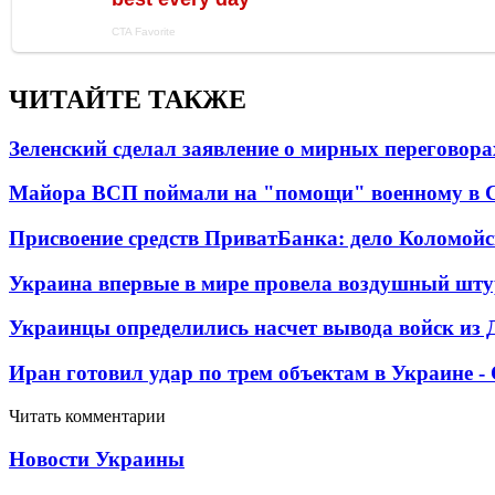
ЧИТАЙТЕ ТАКЖЕ
Зеленский сделал заявление о мирных переговора
Майора ВСП поймали на "помощи" военному в
Присвоение средств ПриватБанка: дело Коломойс
Украина впервые в мире провела воздушный шту
Украинцы определились насчет вывода войск из 
Иран готовил удар по трем объектам в Украине 
Читать комментарии
Новости Украины