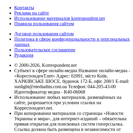
Контакты
Реклама на сайте
Использование материалов korrespondent.net
Правила пользования сайтом
Договор пользования сайтом
Политика в сфере конфиденциальности и персональных
данных
Пользовательское соглашение
Редакция
© 2000-2026, Korrespondent.net
Субъект в сфере онлайн-медиа Название онлайн-медиа -
«КореспонденТ.net» Адрес: 02091, місто Київ,
ХАРКІВСЬКЕ ШОСЕ, будинок 172-Б, офіс 208/1 E-mail:
sunlight@mediadim.com.ua
Телефон: 044-205-43-00
Идентификатор медиа - R40-06068
Использование любых материалов, размещённых на
сайте, разрешается при условии ссылки на
Корреспондент.net.
При копировании материалов со страницы «Новости
Украины и мира», для интернет-изданий – обязательна
прямая открытая для поисковых систем гиперссылка.
Ссылка должна быть размещена в независимости от