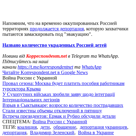
Напомним, что на временно оккупированных Россией
территориях
продолжается депортация
, которую захватчики
пытаются замаскировать под "эвакуацию".
Названо количество украденных Россией детей
Новини від
Корреспондент.net
в Telegram та WhatsApp.
Підписуйтесь на наші
канали
https://t.me/korrespondentnet
та
WhatsApp
Читайте Korrespondent.net в Google News
Война России с Украиной
Провал сезона: Москва будет платить пособия работникам
турсектора Крыма
У Сухопутних військах зробили заяву щодо інтеграції
Інтернаціональних легіонів
Взрыв в Сыктывкаре: возросло количество пострадавших
Стали известны объемы отключений в пятницу
Встреча президентов: Ермак и Рубио обсудили детали
СПЕЦТЕМА:
Война России с Украиной
ТЕГИ:
коалиция
,
дети
,
обращение
,
депортация украинцев
,
депортация
,
Владимир Зеленский
,
Война в Украине