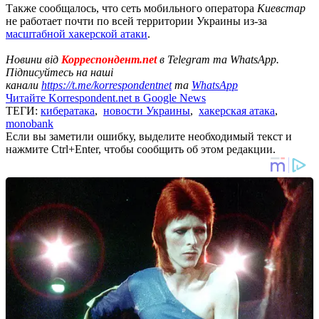
Также сообщалось, что сеть мобильного оператора
Киевстар
не работает почти по всей территории Украины из-за
масштабной хакерской атаки
.
Новини від
Корреспондент.net
в Telegram та WhatsApp.
Підписуйтесь на наші
канали
https://t.me/korrespondentnet
та
WhatsApp
Читайте Korrespondent.net в Google News
ТЕГИ:
кибератака
,
новости Украины
,
хакерская атака
,
monobank
Если вы заметили ошибку, выделите необходимый текст и
нажмите Ctrl+Enter, чтобы сообщить об этом редакции.