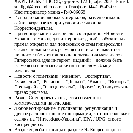
ХАРКІВСЬКЕ ШОСЕ, будинок 172-Б, офіс 208/1 E-mail:
sunlight@mediadim.com.ua
Телефон: 044-205-43-00
Идентификатор медиа - R40-06068
Использование любых материалов, размещённых на
сайте, разрешается при условии ссылки на
Корреспондент.net.
При копировании материалов со страницы «Новости
Украины и мира», для интернет-изданий – обязательна
прямая открытая для поисковых систем гиперссылка.
Ссылка должна быть размещена в независимости от
полного либо частичного использования материалов.
Гиперссылка (для интернет- изданий) – должна быть
размещена в подзаголовке или в первом абзаце
материала.
Новости с пометками "Мнение", "Экспертиза",
"Заявление", "Регионы", "Деньги", "Власть", "Выборы",
"Тест-драйв", "Спецпроекты", "Промо" публикуются на
правах рекламы.
Раздел Спецпроекты создается совместно с
коммерческими партнерами.
Любое копирование, публикация, републикация и
другое распространение информации, которое содержит
ссылку на "Интерфакс-Украина", EPA / UPG, строго
воспрещается.
Владелец веб-страницы в разделе Я- Корреспондент