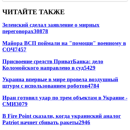
ЧИТАЙТЕ ТАКЖЕ
Зеленский сделал заявление о мирных
переговорах
30878
Майора ВСП поймали на "помощи" военному в
СОЧ
7457
Присвоение средств ПриватБанка: дело
Коломойского направлено в суд
5429
Украина впервые в мире провела воздушный
штурм с использованием роботов
4784
Иран готовил удар по трем объектам в Украине -
СМИ
3079
В Fire Point сказали, когда украинский аналог
Patriot начнет сбивать ракеты
2946