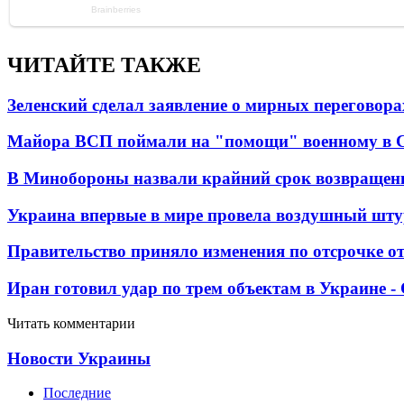
ЧИТАЙТЕ ТАКЖЕ
Зеленский сделал заявление о мирных переговора
Майора ВСП поймали на "помощи" военному в
В Минобороны назвали крайний срок возвращен
Украина впервые в мире провела воздушный шту
Правительство приняло изменения по отсрочке о
Иран готовил удар по трем объектам в Украине 
Читать комментарии
Новости Украины
Последние