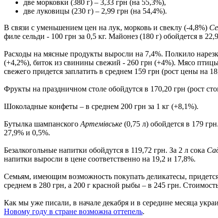
две морковки (380 г) – 3,33 грн (на 55,3%),
две луковицы (230 г) – 2,99 грн (на 54,4%).
В связи с уменьшением цен на лук, морковь и свеклу (-4,8%)
Се
филе сельди - 100 грн за 0,5 кг. Майонез (180 г) обойдется в 22,9
Расходы на мясные продукты выросли на 7,4%. Полкило нарез
(+4,2%), биток из свинины свежий - 260 грн (+4%). Мясо птиц
свежего придется заплатить в среднем 159 грн (рост цены на 1
Фрукты на праздничном столе обойдутся в 170,20 грн (рост стоим
Шоколадные конфеты – в среднем 200 грн за 1 кг (+8,1%).
Бутылка шампанского
Артемівське
(0,75 л) обойдется в 179 грн
27,9% и 0,5%.
Безалкогольные напитки обойдутся в 119,72 грн. За 2 л сока
Са
напитки выросли в цене соответственно на 19,2 и 17,8%.
Семьям, имеющим возможность покупать деликатесы, придется д
среднем в 280 грн, а 200 г красной рыбы – в 245 грн. Стоимост
Как мы уже писали, в начале декабря и в середине месяца укр
Новому году в стране возможна оттепель
.