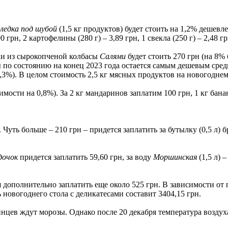
ледка под шубой
(1,5 кг продуктов) будет стоить на 1,2% дешевл
0 грн, 2 картофелины (280 г) – 3,89 грн, 1 свекла (250 г) – 2,48 гр
ки из сырокопченой колбасы
Салями
будет стоить 270 грн (на 8%
ы по состоянию на конец 2023 года остается самым дешевым сре
8,3%). В целом стоимость 2,5 кг мясных продуктов на новогоднем 
ости на 0,8%). За 2 кг мандаринов заплатим 100 грн, 1 кг банано
. Чуть больше – 210 грн – придется заплатить за бутылку (0,5 л) 
дочок
придется заплатить 59,60 грн, за воду
Моршинская
(1,5 л) 
ополнительно заплатить еще около 525 грн. В зависимости от п
ь новогоднего стола с деликатесами составит 3404,15 грн.
аинцев ждут морозы. Однако после 20 декабря температура возду