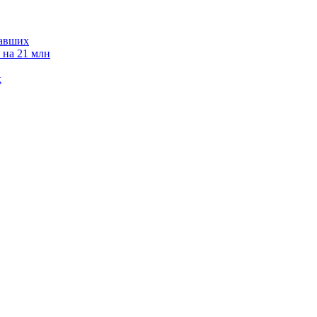
давших
 на 21 млн
к