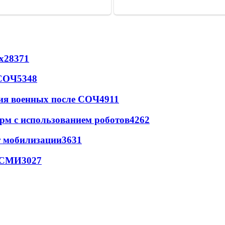
х
28371
 СОЧ
5348
ия военных после СОЧ
4911
рм с использованием роботов
4262
т мобилизации
3631
- СМИ
3027