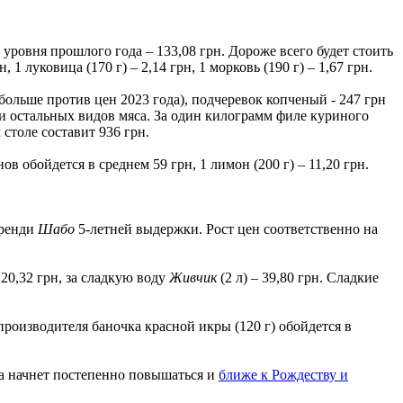
е уровня прошлого года – 133,08 грн. Дороже всего будет стоить
н, 1 луковица (170 г) – 2,14 грн, 1 морковь (190 г) – 1,67 грн.
 больше против цен 2023 года), подчеревок копченый - 247 грн
ди остальных видов мяса. За один килограмм филе куриного
столе составит 936 грн.
в обойдется в среднем 59 грн, 1 лимон (200 г) – 11,20 грн.
бренди
Шабо
5-летней выдержки. Рост цен соответственно на
– 20,32 грн, за сладкую воду
Живчик
(2 л) – 39,80 грн. Сладкие
роизводителя баночка красной икры (120 г) обойдется в
ха начнет постепенно повышаться и
ближе к Рождеству и