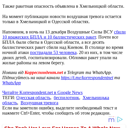
Также ракетная опасность объявлена в Хмельницкой области.
На момент публикации новости воздушная тревога остается
только в Хмельницкой и Одесской областях.
Напомним, в ночь на 13 декабря Воздушные Силы ВСУ
сбили
10 вражеских БПЛА и 10 баллистических ракет
. Почти все
БПЛА были сбиты в Одесской области, а все десять
баллистических ракет сбили над Киевом. В столице во время
ночной атаки
пострадали 53 человека
. 20 из них, в том числе
двоих детей, госпитализировали. Обломки ракет упали на
жилые районы на левом берегу.
Новини від
Корреспондент.net
в Telegram та WhatsApp.
Підписуйтесь на наші канали
https://t.me/korrespondentnet
та
WhatsApp
Читайте Korrespondent.net в Google News
ТЕГИ:
Одесская область
,
беспилотник
,
Хмельницька
область
,
Воздушная тревога
Если вы заметили ошибку, выделите необходимый текст и
нажмите Ctrl+Enter, чтобы сообщить об этом редакции.