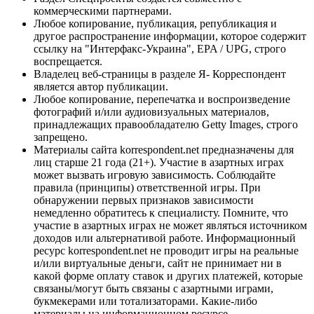
коммерческими партнерами.
Любое копирование, публикация, републикация и
другое распространение информации, которое содержит
ссылку на "Интерфакс-Украина", EPA / UPG, строго
воспрещается.
Владелец веб-страницы в разделе Я- Корреспондент
является автор публикации.
Любое копирование, перепечатка и воспроизведение
фотографий и/или аудиовизуальных материалов,
принадлежащих правообладателю Getty Images, строго
запрещено.
Материалы сайта korrespondent.net предназначены для
лиц старше 21 года (21+). Участие в азартных играх
может вызвать игровую зависимость. Соблюдайте
правила (принципы) ответственной игры. При
обнаружении первых признаков зависимости
немедленно обратитесь к специалисту. Помните, что
участие в азартных играх не может являться источником
доходов или альтернативой работе. Информационный
ресурс korrespondent.net не проводит игры на реальные
и/или виртуальные деньги, сайт не принимает ни в
какой форме оплату ставок и других платежей, которые
связаны/могут быть связаны с азартными играми,
букмекерами или тотализаторами. Какие-либо
материалы на информационном ресурсе