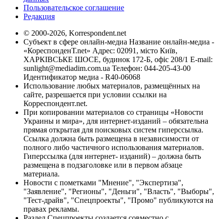
Пользовательское соглашение
Редакция
© 2000-2026, Korrespondent.net
Субъект в сфере онлайн-медиа Название онлайн-медиа -
«КореспонденТ.net» Адрес: 02091, місто Київ,
ХАРКІВСЬКЕ ШОСЕ, будинок 172-Б, офіс 208/1 E-mail:
sunlight@mediadim.com.ua
Телефон: 044-205-43-00
Идентификатор медиа - R40-06068
Использование любых материалов, размещённых на
сайте, разрешается при условии ссылки на
Корреспондент.net.
При копировании материалов со страницы «Новости
Украины и мира», для интернет-изданий – обязательна
прямая открытая для поисковых систем гиперссылка.
Ссылка должна быть размещена в независимости от
полного либо частичного использования материалов.
Гиперссылка (для интернет- изданий) – должна быть
размещена в подзаголовке или в первом абзаце
материала.
Новости с пометками "Мнение", "Экспертиза",
"Заявление", "Регионы", "Деньги", "Власть", "Выборы",
"Тест-драйв", "Спецпроекты", "Промо" публикуются на
правах рекламы.
Раздел Спецпроекты создается совместно с