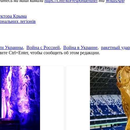
уйтесь на наші канали
https://t.me/korrespondentnet
та
WhatsApp
сектора Крыма
іональних легіонів
ти Украины
,
Война с Россией
,
Война в Украине
,
ракетный удар
те Ctrl+Enter, чтобы сообщить об этом редакции.