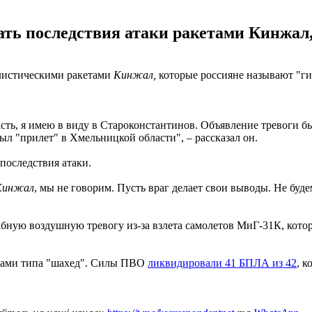
ать последствия атаки ракетами Кинжал
алистическими ракетами
Кинжал,
которые россияне называют "г
ь, я имею в виду в Староконстантинов. Объявление тревоги был
ыл "прилет" в Хмельницкой области", – рассказал он.
 последствия атаки.
Кинжал
, мы не говорим. Пусть враг делает свои выводы. Не буд
абную воздушную тревогу из-за взлета самолетов МиГ-31К, кот
онами типа "шахед". Силы ПВО
ликвидировали 41 БПЛА из 42
, к