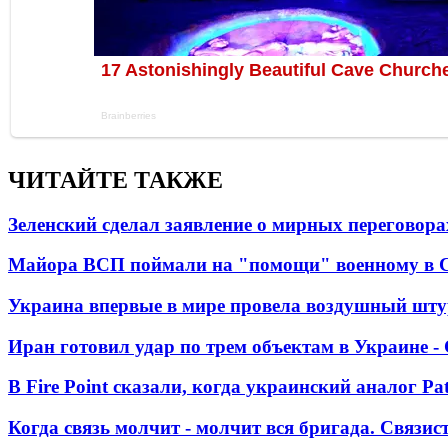
ЧИТАЙТЕ ТАКЖЕ
Зеленский сделал заявление о мирных переговора
Майора ВСП поймали на "помощи" военному в
Украина впервые в мире провела воздушный шту
Иран готовил удар по трем объектам в Украине 
В Fire Point сказали, когда украинский аналог Pa
Когда связь молчит - молчит вся бригада. Связи