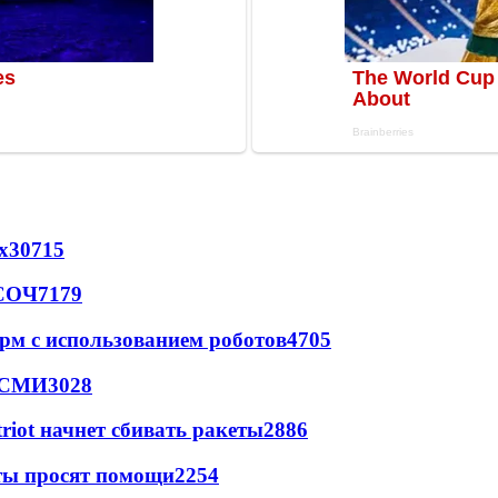
х
30715
 СОЧ
7179
рм с использованием роботов
4705
- СМИ
3028
triot начнет сбивать ракеты
2886
сты просят помощи
2254