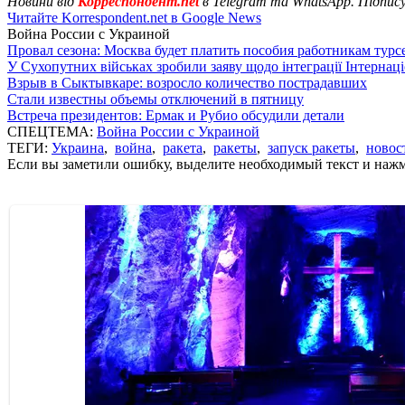
Новини від
Корреспондент.net
в Telegram та WhatsApp. Підпис
Читайте Korrespondent.net в Google News
Война России с Украиной
Провал сезона: Москва будет платить пособия работникам тур
У Сухопутних військах зробили заяву щодо інтеграції Інтернац
Взрыв в Сыктывкаре: возросло количество пострадавших
Стали известны объемы отключений в пятницу
Встреча президентов: Ермак и Рубио обсудили детали
СПЕЦТЕМА:
Война России с Украиной
ТЕГИ:
Украина
,
война
,
ракета
,
ракеты
,
запуск ракеты
,
новос
Если вы заметили ошибку, выделите необходимый текст и нажми