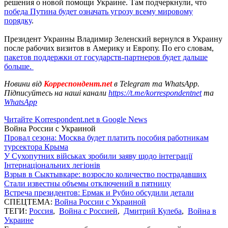
решения о новой помощи Украине. Там подчеркнули, что
победа Путина будет означать угрозу всему мировому
порядку
.
Президент Украины Владимир Зеленский вернулся в Украину
после рабочих визитов в Америку и Европу. По его словам,
пакетов поддержки от государств-партнеров будет дальше
больше.
Новини від
Корреспондент.net
в Telegram та WhatsApp.
Підписуйтесь на наші канали
https://t.me/korrespondentnet
та
WhatsApp
Читайте Korrespondent.net в Google News
Война России с Украиной
Провал сезона: Москва будет платить пособия работникам
турсектора Крыма
У Сухопутних військах зробили заяву щодо інтеграції
Інтернаціональних легіонів
Взрыв в Сыктывкаре: возросло количество пострадавших
Стали известны объемы отключений в пятницу
Встреча президентов: Ермак и Рубио обсудили детали
СПЕЦТЕМА:
Война России с Украиной
ТЕГИ:
Россия
,
Война с Россией
,
Дмитрий Кулеба
,
Война в
Украине