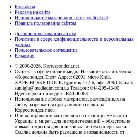
Контакты
Реклама на сайте
Использование материалов korrespondent.net
Правила пользования сайтом
Договор пользования сайтом
Политика в сфере конфиденциальности и персональных
данных
Пользовательское соглашение
Редакция
© 2000-2026, Korrespondent.net
Субъект в сфере онлайн-медиа Название онлайн-медиа -
«КореспонденТ.net» Адрес: 02091, місто Київ,
ХАРКІВСЬКЕ ШОСЕ, будинок 172-Б, офіс 208/1 E-mail:
sunlight@mediadim.com.ua
Телефон: 044-205-43-00
Идентификатор медиа - R40-06068
Использование любых материалов, размещённых на
сайте, разрешается при условии ссылки на
Корреспондент.net.
При копировании материалов со страницы «Новости
Украины и мира», для интернет-изданий – обязательна
прямая открытая для поисковых систем гиперссылка.
Ссылка должна быть размещена в независимости от