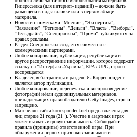
полного либо частичного использования материалов.
Гиперссылка (для интернет- изданий) – должна быть
размещена в подзаголовке или в первом абзаце
материала.
Новости с пометками "Мнение", "Экспертиза",
"Заявление", "Регионы", "Деньги", "Власть", "Выборы",
"Тест-драйв", "Спецпроекты", "Промо" публикуются на
правах рекламы.
Раздел Спецпроекты создается совместно с
коммерческими партнерами.
Любое копирование, публикация, републикация и
другое распространение информации, которое содержит
ссылку на "Интерфакс-Украина", EPA / UPG, строго
воспрещается.
Владелец веб-страницы в разделе Я- Корреспондент
является автор публикации.
Любое копирование, перепечатка и воспроизведение
фотографий и/или аудиовизуальных материалов,
принадлежащих правообладателю Getty Images, строго
запрещено.
Материалы сайта korrespondent.net предназначены для
лиц старше 21 года (21+). Участие в азартных играх
может вызвать игровую зависимость. Соблюдайте
правила (принципы) ответственной игры. При
обнаружении первых признаков зависимости