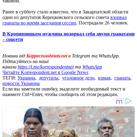
таковой.
Ранее в субботу стало известно, что в Закарпатской области
один из депутатов Керецковского сельского совета
взорвал
гранаты во время заседания сессии
. Пострадали 26 человек.
В Кропивницком мужчина подорвал себя двумя гранатами
– соцсети
Новини від
Корреспондент.net
в Telegram та WhatsApp.
Підписуйтесь на наші
канали
https://t.me/korrespondentnet
та
WhatsApp
Читайте Korrespondent.net в Google News
ТЕГИ:
Украина
,
депутаты
,
уголовное дело
,
взрыв
,
граната
,
новости Украины
Если вы заметили ошибку, выделите необходимый текст и
нажмите Ctrl+Enter, чтобы сообщить об этом редакции.