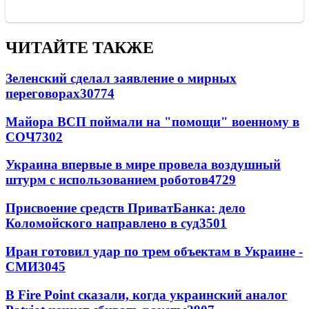
ЧИТАЙТЕ ТАКЖЕ
Зеленский сделал заявление о мирных
переговорах
30774
Майора ВСП поймали на "помощи" военному в
СОЧ
7302
Украина впервые в мире провела воздушный
штурм с использованием роботов
4729
Присвоение средств ПриватБанка: дело
Коломойского направлено в суд
3501
Иран готовил удар по трем объектам в Украине -
СМИ
3045
В Fire Point сказали, когда украинский аналог