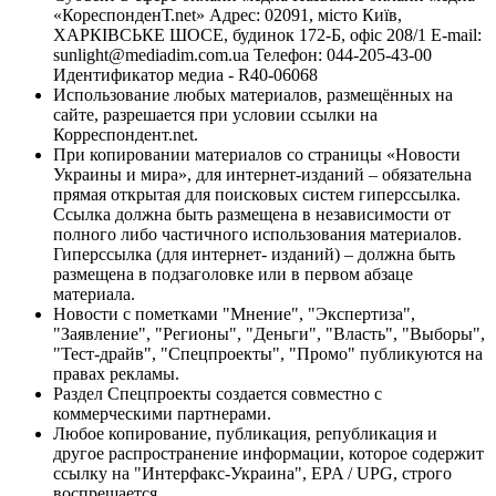
«КореспонденТ.net» Адрес: 02091, місто Київ,
ХАРКІВСЬКЕ ШОСЕ, будинок 172-Б, офіс 208/1 E-mail:
sunlight@mediadim.com.ua
Телефон: 044-205-43-00
Идентификатор медиа - R40-06068
Использование любых материалов, размещённых на
сайте, разрешается при условии ссылки на
Корреспондент.net.
При копировании материалов со страницы «Новости
Украины и мира», для интернет-изданий – обязательна
прямая открытая для поисковых систем гиперссылка.
Ссылка должна быть размещена в независимости от
полного либо частичного использования материалов.
Гиперссылка (для интернет- изданий) – должна быть
размещена в подзаголовке или в первом абзаце
материала.
Новости с пометками "Мнение", "Экспертиза",
"Заявление", "Регионы", "Деньги", "Власть", "Выборы",
"Тест-драйв", "Спецпроекты", "Промо" публикуются на
правах рекламы.
Раздел Спецпроекты создается совместно с
коммерческими партнерами.
Любое копирование, публикация, републикация и
другое распространение информации, которое содержит
ссылку на "Интерфакс-Украина", EPA / UPG, строго
воспрещается.