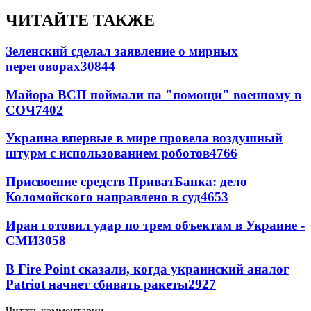
ЧИТАЙТЕ ТАКЖЕ
Зеленский сделал заявление о мирных
переговорах
30844
Майора ВСП поймали на "помощи" военному в
СОЧ
7402
Украина впервые в мире провела воздушный
штурм с использованием роботов
4766
Присвоение средств ПриватБанка: дело
Коломойского направлено в суд
4653
Иран готовил удар по трем объектам в Украине -
СМИ
3058
В Fire Point сказали, когда украинский аналог
Patriot начнет сбивать ракеты
2927
Читать комментарии