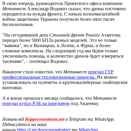
В свою очередь, руководитель Проектного офиса компании
Метинвест
Александр Водовиз сказал, что дроны постоянно
передаются на нужды фронта. С начала полномасштабной
войны защитники Украины получили более пяти тысяч
беспилотников.
"На сегодняшний день
Стальной фронт
Рината Ахметова
передал более 5000 БПЛа разных моделей. Это не только
"мавики", но и
Валькирии
, и
Лелеки
, и
Фурии
, и более
сложные комплексы. На следующий год мы будем только
увеличивать помощь, и количество дронов будет измеряться
тысячами", – пообещал Водовиз.
Накануне стало известно, что
Метинвест
передал ГУР
профессиональные тепловизионные прицелы.
Их можно
устанавливать на пулеметы и крупнокалиберные снайперские
винтовки.
А в конце прошлого месяца сообщалось, что
Метинвест
передал купол РЭБ на передовую
под Авдеевку.
Новини від
Корреспондент.net
в Telegram та WhatsApp.
Підписуйтесь на наші
канали
https://t.me/korrespondentnet
та
WhatsApp