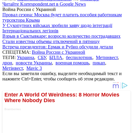
Читайте Korrespondent.net в Google News
Война России с Украиной
Провал сезона: Москва будет платить пособия работникам
турсектора Крыма
У Сухопутних військах зробили заяву щодо інтеграції
Інтернаціональних легіонів
Взрыв в Сыктывкаре: возросло количество пострадавших
Стали известны объемы отключений в пятницу
Встреча президентов: Ермак и Рубио обсудили детали
СПЕЦТЕМА:
Война России с Украиной
ТЕГИ:
Украина
,
СБУ
,
БПЛА
,
беспилотник
,
Метинвест
,
дрон
,
новости Украины
,
военная помощь
,
пикап
,
Метінвест
,
Mavic 3
Если вы заметили ошибку, выделите необходимый текст и
нажмите Ctrl+Enter, чтобы сообщить об этом редакции.