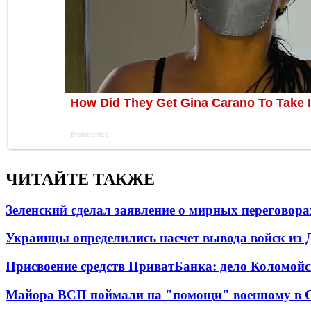
ЧИТАЙТЕ ТАКЖЕ
Зеленский сделал заявление о мирных переговора
Украинцы определились насчет вывода войск из 
Присвоение средств ПриватБанка: дело Коломойс
Майора ВСП поймали на "помощи" военному в