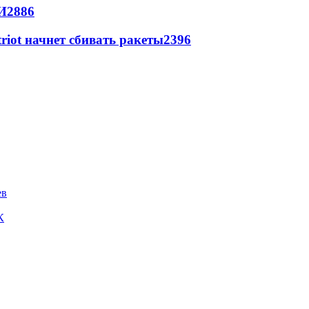
И
2886
triot начнет сбивать ракеты
2396
ев
К