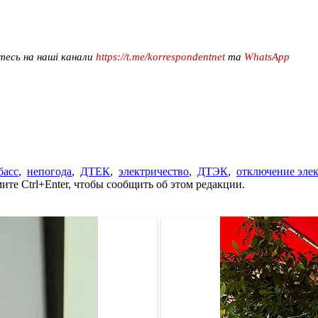
тесь на наші канали
https://t.me/korrespondentnet
та
WhatsApp
басс
,
непогода
,
ДТЕК
,
электричество
,
ДТЭК
,
отключение элек
те Ctrl+Enter, чтобы сообщить об этом редакции.