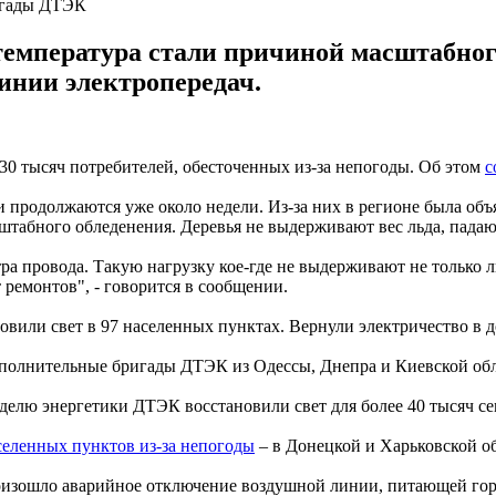
игады ДТЭК
температура стали причиной масштабного
инии электропередач.
30 тысяч потребителей, обесточенных из-за непогоды. Об этом
с
и продолжаются уже около недели. Из-за них в регионе была об
штабного обледенения. Деревья не выдерживают вес льда, падаю
ра провода. Такую нагрузку кое-где не выдерживают не только ли
ремонтов", - говорится в сообщении.
овили свет в 97 населенных пунктах. Вернули электричество в д
полнительные бригады ДТЭК из Одессы, Днепра и Киевской обла
делю энергетики ДТЭК восстановили свет для более 40 тысяч сем
селенных пунктов из-за непогоды
– в Донецкой и Харьковской об
оизошло аварийное отключение воздушной линии, питающей гор