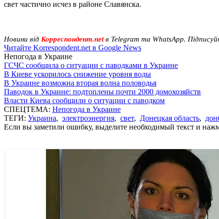
свет частично исчез в районе Славянска.
Новини від
Корреспондент.net
в Telegram та WhatsApp. Підписуй
Читайте Korrespondent.net в Google News
Непогода в Украине
ГСЧС сообщила о ситуации с паводками в Украине
В Киеве ускорилось снижение уровня воды
В Украине возможна вторая волна половодья
Паводок в Украине: подтоплены почти 2000 домохозяйств
Власти Киева сообщили о ситуации с паводком
СПЕЦТЕМА:
Непогода в Украине
ТЕГИ:
Украина
,
электроэнергия
,
свет
,
Донецкая область
,
дон
Если вы заметили ошибку, выделите необходимый текст и нажми