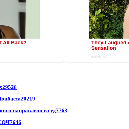
х
29526
Донбасса
20219
кого направлено в суд
7763
 СОЧ
7646