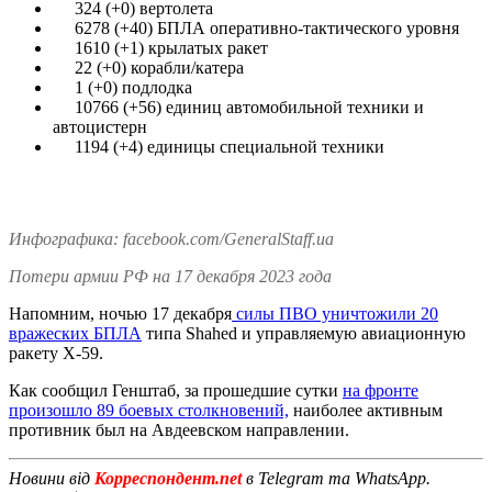
324 (+0) вертолета
6278 (+40) БПЛА оперативно-тактического уровня
1610 (+1) крылатых ракет
22 (+0) корабли/катера
1 (+0) подлодка
10766 (+56) единиц автомобильной техники и
автоцистерн
1194 (+4) единицы специальной техники
Инфографика: facebook.com/GeneralStaff.ua
Потери армии РФ на 17 декабря 2023 года
Напомним, ночью 17 декабря
силы ПВО уничтожили 20
вражеских БПЛА
типа Shahed и управляемую авиационную
ракету Х-59.
Как сообщил Генштаб, за прошедшие сутки
на фронте
произошло 89 боевых столкновений,
наиболее активным
противник был на Авдеевском направлении.
Новини від
Корреспондент.net
в Telegram та WhatsApp.