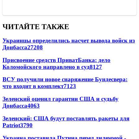
ЧИТАЙТЕ ТАКЖЕ
Украинцы определились насчет вывода войск из
Донбасса
27208
Присвоение средств ПриватБанка: дело
Коломойского направлено в суд
8127
ВСУ получили новое снаряжение Бундесвера:
что входит в комплект
7123
Зеленский оценил гарантии США и судьбу
Донбасса
4063
Зеленский: США будут поставлять ракеты для
Patriot
3790
Украина поставила Путина перед дилеммой -