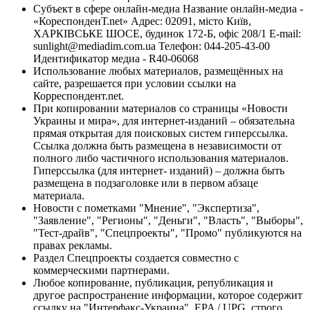
Субъект в сфере онлайн-медиа Название онлайн-медиа -
«КореспонденТ.net» Адрес: 02091, місто Київ,
ХАРКІВСЬКЕ ШОСЕ, будинок 172-Б, офіс 208/1 E-mail:
sunlight@mediadim.com.ua
Телефон: 044-205-43-00
Идентификатор медиа - R40-06068
Использование любых материалов, размещённых на
сайте, разрешается при условии ссылки на
Корреспондент.net.
При копировании материалов со страницы «Новости
Украины и мира», для интернет-изданий – обязательна
прямая открытая для поисковых систем гиперссылка.
Ссылка должна быть размещена в независимости от
полного либо частичного использования материалов.
Гиперссылка (для интернет- изданий) – должна быть
размещена в подзаголовке или в первом абзаце
материала.
Новости с пометками "Мнение", "Экспертиза",
"Заявление", "Регионы", "Деньги", "Власть", "Выборы",
"Тест-драйв", "Спецпроекты", "Промо" публикуются на
правах рекламы.
Раздел Спецпроекты создается совместно с
коммерческими партнерами.
Любое копирование, публикация, републикация и
другое распространение информации, которое содержит
ссылку на "Интерфакс-Украина", EPA / UPG, строго