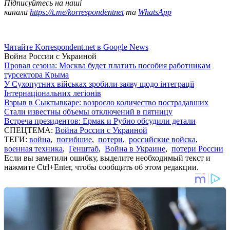
Підписуйтесь на наші
канали
https://t.me/korrespondentnet
та
WhatsApp
Читайте Korrespondent.net в Google News
Война России с Украиной
Провал сезона: Москва будет платить пособия работникам
турсектора Крыма
У Сухопутних військах зробили заяву щодо інтеграції
Інтернаціональних легіонів
Взрыв в Сыктывкаре: возросло количество пострадавших
Стали известны объемы отключений в пятницу
Встреча президентов: Ермак и Рубио обсудили детали
СПЕЦТЕМА:
Война России с Украиной
ТЕГИ:
война
,
погибшие
,
потери
,
российские войска
,
военная техника
,
Генштаб
,
Война в Украине
,
потери России
Если вы заметили ошибку, выделите необходимый текст и
нажмите Ctrl+Enter, чтобы сообщить об этом редакции.